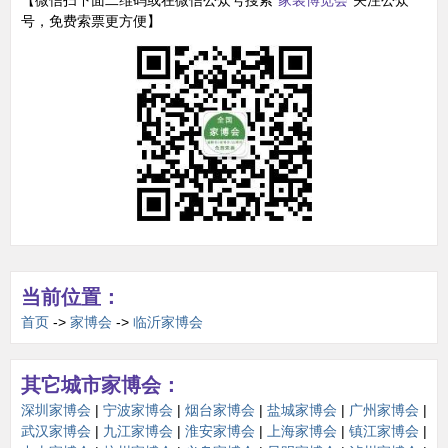
【微信扫下面二维码或在微信公众号搜索“
家装博览会
”关注公众
号，免费索票更方便】
当前位置：
首页
->
家博会
->
临沂家博会
其它城市家博会：
深圳家博会
|
宁波家博会
|
烟台家博会
|
盐城家博会
|
广州家博会
|
武汉家博会
|
九江家博会
|
淮安家博会
|
上海家博会
|
镇江家博会
|