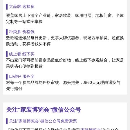
大品牌 选择多
覆盖家居上下游全产业链，家居软装、家用电器、地板门窗、全屋
定制等一站式全掌握
种类多 价格低
数款精选爆品每日更新，更享大牌优惠券、现场西单抽奖、超值换
购活动，花样省钱买不停
线上看 线下买
不出家门即可提前锁定品质低价好物，线上线下参观结合，让家居
采购省心便捷到极致
口碑好 服务全
对每一个参展品牌均严格审核、源头把关，享60天无理由退换与
先行赔付
关注"家装博览会"微信公众号
关注"家装博览会"微信公众号免费索票