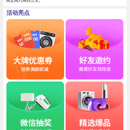
周五周六周日三天。
活动亮点