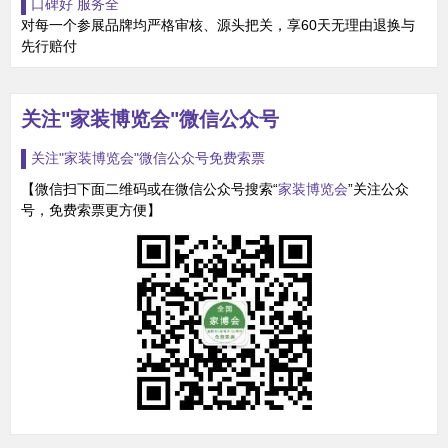
口碑好 服务全
对每一个参展品牌均严格审核、源头把关，享60天无理由退换与
先行赔付
关注"家装博览会"微信公众号
关注"家装博览会"微信公众号免费索票
【微信扫下面二维码或在微信公众号搜索“
家装博览会
”关注公众
号，免费索票更方便】