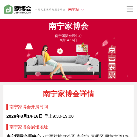
南宁站
南宁家博会
南宁国际会展中心
8月14-16日
南宁家博会详情
南宁家博会开展时间
2026年8月14-16日
早上9:30-19:00
南宁家博会展馆地址
南宁国际会展中心
（广西壮族自治区-南宁市-青秀区-民族大道106