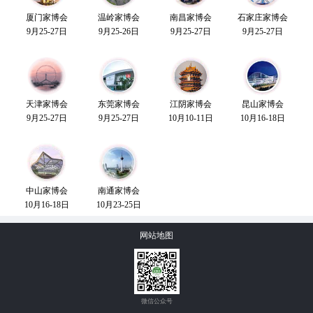
厦门家博会
温岭家博会
南昌家博会
石家庄家博会
9月25-27日
9月25-26日
9月25-27日
9月25-27日
天津家博会
东莞家博会
江阴家博会
昆山家博会
9月25-27日
9月25-27日
10月10-11日
10月16-18日
中山家博会
南通家博会
10月16-18日
10月23-25日
网站地图
微信公众号