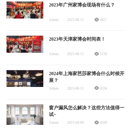
2023年广州家博会现场有什么？
Admin
2023-08-12
4417
2023年天津家博会时间表！
Admin
2023-08-12
5159
2024年上海家芭莎家博会什么时候开
展？
Admin
2023-08-11
4556
窗户漏风怎么解决？这些方法值得一
试~
Admin
2023-08-09
4169