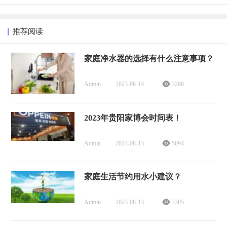
推荐阅读
家庭净水器的选择有什么注意事项？
Admin
2023-08-14
3268
2023年贵阳家博会时间表！
Admin
2023-08-13
5094
家庭生活节约用水小建议？
Admin
2023-08-13
3385