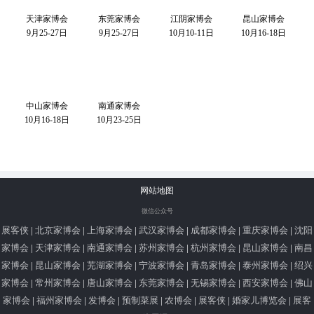
天津家博会
东莞家博会
江阴家博会
昆山家博会
9月25-27日
9月25-27日
10月10-11日
10月16-18日
中山家博会
南通家博会
10月16-18日
10月23-25日
网站地图
微信公众号
展客侠
|
北京家博会
|
上海家博会
|
武汉家博会
|
成都家博会
|
重庆家博会
|
沈阳
家博会
|
天津家博会
|
南通家博会
|
苏州家博会
|
杭州家博会
|
昆山家博会
|
南昌
家博会
|
昆山家博会
|
芜湖家博会
|
宁波家博会
|
青岛家博会
|
泰州家博会
|
绍兴
家博会
|
常州家博会
|
唐山家博会
|
东莞家博会
|
无锡家博会
|
西安家博会
|
佛山
家博会
|
福州家博会
|
发博会
|
预制菜展
|
农博会
|
展客侠
|
婚家儿博览会
|
展客