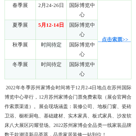
春季展
2月24-26日
国际博览中
心
夏季展
5月12-14日
国际博览中
心
点击索票>>
秋季展
时间待定
国际博览中
心
冬季展
时间待定
国际博览中
心
2022年冬季苏州家博会时间将于12月2-4日地点在苏州国际
博览中心举行，12月苏州家博会门票免费索取（展会官网合
作索票渠道）。展会现场涵盖：装修公司、地板门窗、瓷砖
卫浴、橱柜厨电、基础建材、实木家具、板式家具、沙发软
床八大展区闪耀登场。2022苏州家博会全品类一线家装品牌
数千款潮流新品荟萃，品质家居装修一站到位！