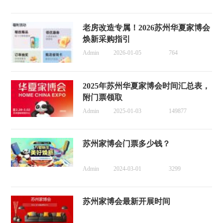
老房改造专属！2026苏州华夏家博会
焕新采购指引
Admin
2026-01-05
764
2025年苏州华夏家博会时间汇总表，
附门票领取
Admin
2025-01-03
149877
苏州家博会门票多少钱？
Admin
2024-03-01
3299
苏州家博会最新开展时间