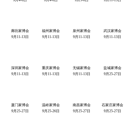
廊坊家博会
福州家博会
泉州家博会
武汉家博会
9月11-13日
9月11-13日
9月11-13日
9月11-13日
深圳家博会
重庆家博会
无锡家博会
盐城家博会
9月11-13日
9月11-13日
9月11-13日
9月25-27日
厦门家博会
温岭家博会
南昌家博会
石家庄家博会
9月25-27日
9月25-26日
9月25-27日
9月25-27日