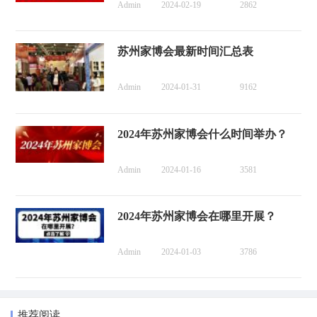
Admin
2024-02-19
2862
苏州家博会最新时间汇总表
Admin
2024-01-31
9162
2024年苏州家博会什么时间举办？
Admin
2024-01-16
3581
2024年苏州家博会在哪里开展？
Admin
2024-01-03
3786
推荐阅读