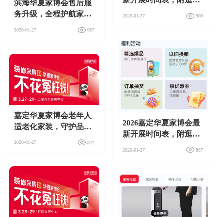
滨海华夏家博会售后服
攻略
务升级，全程护航家装
2026-01-27
908
之路
2026-01-27
967
嘉定华夏家博会老年人
2026嘉定华夏家博会最
适老化家装，守护品质
新开展时间表，附逛展
晚年生活
2026-01-27
827
攻略
2026-01-27
887