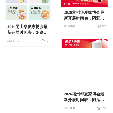
2026常州华夏家博会最
新开展时间表，附逛展
攻略
2026昆山华夏家博会最
2026-01-16
737
新开展时间表，附逛展
攻略
2026-01-16
767
2026福州华夏家博会最
新开展时间表，附逛展
攻略
2026-01-16
810