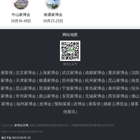
中山家博会
南通家博会
10月16-18日
10月23-25日
网站地图
微信公众号
展客侠
|
北京家博会
|
上海家博会
|
武汉家博会
|
成都家博会
|
重庆家博会
|
沈阳
家博会
|
天津家博会
|
南通家博会
|
苏州家博会
|
杭州家博会
|
昆山家博会
|
南昌
家博会
|
昆山家博会
|
芜湖家博会
|
宁波家博会
|
青岛家博会
|
泰州家博会
|
绍兴
家博会
|
常州家博会
|
唐山家博会
|
东莞家博会
|
无锡家博会
|
西安家博会
|
佛山
家博会
|
福州家博会
|
发博会
|
预制菜展
|
农博会
|
展客侠
|
婚家儿博览会
|
展客
侠展讯
|
Copyright
家博会官网
-信阳九昊网络科技服务有限公司（华夏家博和家芭莎家博会合作伙伴）
https://www.jbhmp.com Reserved.
豫ICP备18033496号-36