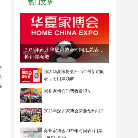
热门文章
2025年苏州华夏家博会时间汇总表，
附门票领取
格
2
深圳华夏家博会2025年最新时间
整
表，附门票领取
美
3
郑州家博会门票收费吗？
4
2023年深圳家博会需要预约吗？
5
苏州家博会2023年时间表+门票
+展馆+保障