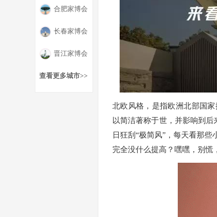
合肥家博会
长春家博会
晋江家博会
查看更多城市>>
北欧风格，是指欧洲北部国家
以简洁著称于世，并影响到后来
日狂刮“极简风”，每天看那
完全没什么提高？嘿嘿，别慌