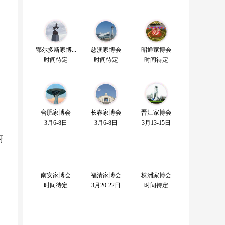
鄂尔多斯家博...
慈溪家博会
昭通家博会
时间待定
时间待定
时间待定
合肥家博会
长春家博会
晋江家博会
3月6-8日
3月6-8日
3月13-15日
厨
南安家博会
福清家博会
株洲家博会
时间待定
3月20-22日
时间待定