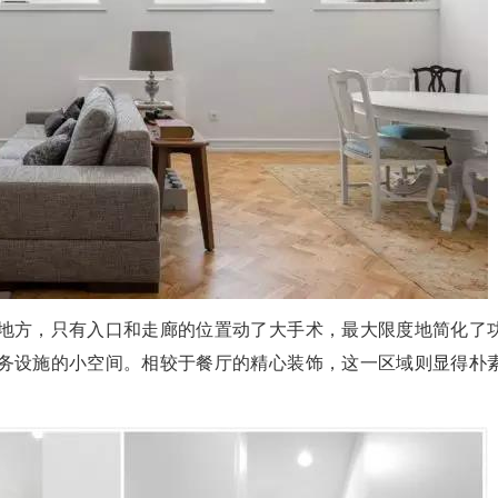
地方，只有入口和走廊的位置动了大手术，最大限度地简化了
务设施的小空间。相较于餐厅的精心装饰，这一区域则显得朴