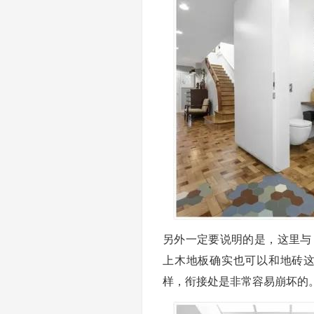
另外一定要说明的是，这里与
上木地板确实也可以和地砖
样，衔接处是非常容易崩坏的