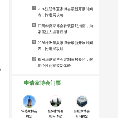
7
2026江阴华夏家博会最新开展时间
表，附逛展攻略
8
江阴华夏家博会软装搭配指南，为
家居注入温馨质感
9
2026株洲华夏家博会最新开展时间
表，附逛展攻略
10
株洲华夏家博会定制家居专区，解
锁个性化家装新体验
单
申请家博会门票
常熟家博会
桂林家博会
佛山家博会
待定
时间待定
时间待定