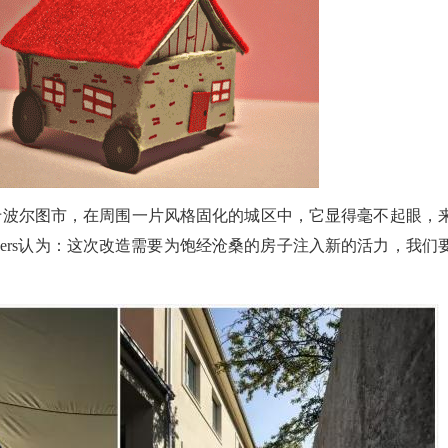
位于波尔图市，在周围一片风格固化的城区中，它显得毫不起眼，
orkers认为：这次改造需要为饱经沧桑的房子注入新的活力，我们