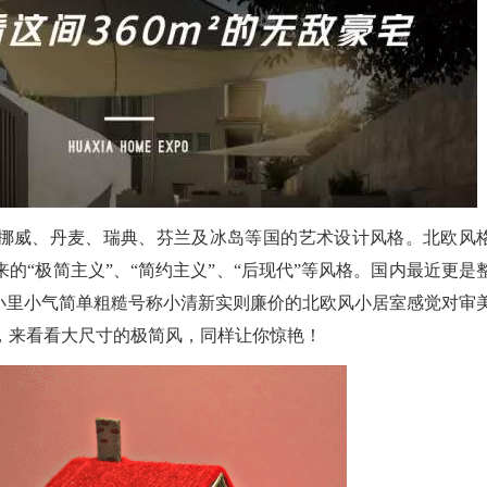
挪威、丹麦、瑞典、芬兰及冰岛等国的艺术设计风格。北欧风
的“极简主义”、“简约主义”、“后现代”等风格。国内最近更是
些小里小气简单粗糙号称小清新实则廉价的北欧风小居室感觉对审
，来看看大尺寸的极简风，同样让你惊艳！