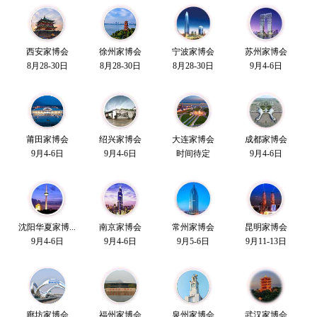
西安家博会
徐州家博会
宁波家博会
苏州家博会
8月28-30日
8月28-30日
8月28-30日
9月4-6日
莆田家博会
绍兴家博会
大连家博会
成都家博会
9月4-6日
9月4-6日
时间待定
9月4-6日
沈阳华夏家博...
南京家博会
常州家博会
昆明家博会
9月4-6日
9月4-6日
9月5-6日
9月11-13日
廊坊家博会
福州家博会
泉州家博会
武汉家博会