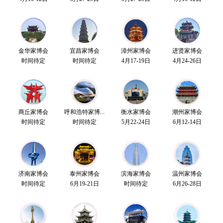
金华家博会
宜昌家博会
漳州家博会
进贤家博会
时间待定
时间待定
4月17-19日
4月24-26日
商丘家博会
呼和浩特家博...
衡水家博会
潮州家博会
时间待定
时间待定
5月22-24日
6月12-14日
济南家博会
泰州家博会
滨海家博会
温州家博会
时间待定
6月19-21日
时间待定
6月26-28日