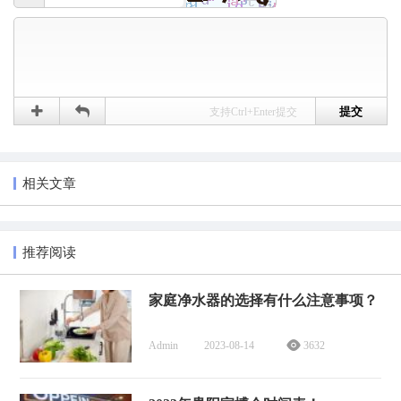
支持Ctrl+Enter提交
相关文章
推荐阅读
家庭净水器的选择有什么注意事项？
Admin
2023-08-14
3632