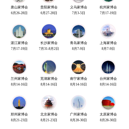
唐山家博会
贵阳家博会
义乌家博会
杭州家博会
6月26-28日
6月27-28日
7月3-5日
7月17-19日
湛江家博会
长沙家博会
青岛家博会
上海家博会
7月17-19日
7月31-8月2日
8月7-9日
8月7-9日
兰州家博会
芜湖家博会
南宁家博会
台州家博会
8月14-16日
8月14-16日
8月14-16日
8月14-16日
郑州家博会
北京家博会
广州家博会
太原家博会
8月21-23日
8月21-23日
8月28-30日
8月28-30日