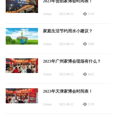
2023年贵阳家博会时间表！
Admin
2023-08-13
5110
家庭生活节约用水小建议？
Admin
2023-08-13
3399
2023年广州家博会现场有什么？
Admin
2023-08-12
4422
2023年天津家博会时间表！
Admin
2023-08-12
5178