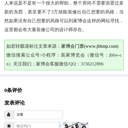
人来说是不是有一个很大的帮助，整个房间不需要添置过多
新的东西，甚至要不了3万就能装修出自己想要的风格，当
然如果没有自己想要的风格可以到家博会这样的网站寻找，
这里都会有大量装修公司的设计师存在。
如若转载请标注文章来源：
家博会门票(www.jbhmp.com)
微信搜索公众号/小程序：装家博览会（微信号：jbhw-c
n）关注我们；家博会客服微信/QQ：3156212896
0条评价
发表评论