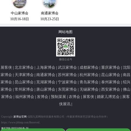
中山家博会
南通家博会
10月16-18日
10月23-25日
网站地图
微信公众号
展客侠
|
北京家博会
|
上海家博会
|
武汉家博会
|
成都家博会
|
重庆家博会
|
沈阳
家博会
|
天津家博会
|
南通家博会
|
苏州家博会
|
杭州家博会
|
昆山家博会
|
南昌
家博会
|
昆山家博会
|
芜湖家博会
|
宁波家博会
|
青岛家博会
|
泰州家博会
|
绍兴
家博会
|
常州家博会
|
唐山家博会
|
东莞家博会
|
无锡家博会
|
西安家博会
|
佛山
家博会
|
福州家博会
|
发博会
|
预制菜展
|
农博会
|
展客侠
|
婚家儿博览会
|
展客
侠展讯
|
Copyright
家博会官网
-信阳九昊网络科技服务有限公司（华夏家博和家芭莎家博会合作伙伴）
https://www.jbhmp.com Reserved.
豫ICP备18033496号-36