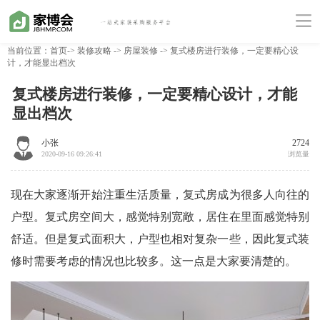
当前位置：
首页
->
装修攻略
->
房屋装修
-> 复式楼房进行装修，一定要精心设
计，才能显出档次
复式楼房进行装修，一定要精心设计，才能
显出档次
小张
2724
2020-09-16 09:26:41
浏览量
现在大家逐渐开始注重生活质量，复式房成为很多人向往的
户型。复式房空间大，感觉特别宽敞，居住在里面感觉特别
舒适。但是复式面积大，户型也相对复杂一些，因此复式装
修时需要考虑的情况也比较多。这一点是大家要清楚的。