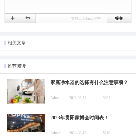
支持Ctrl+Enter提交
相关文章
推荐阅读
家庭净水器的选择有什么注意事项？
Admin
2023-08-14
3664
2023年贵阳家博会时间表！
Admin
2023-08-13
5110