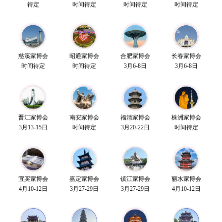
待定
时间待定
时间待定
时间待定
慈溪家博会
昭通家博会
合肥家博会
长春家博会
时间待定
时间待定
3月6-8日
3月6-8日
晋江家博会
南安家博会
福清家博会
株洲家博会
3月13-15日
时间待定
3月20-22日
时间待定
宜宾家博会
嘉定家博会
镇江家博会
丽水家博会
4月10-12日
3月27-29日
3月27-29日
4月10-12日