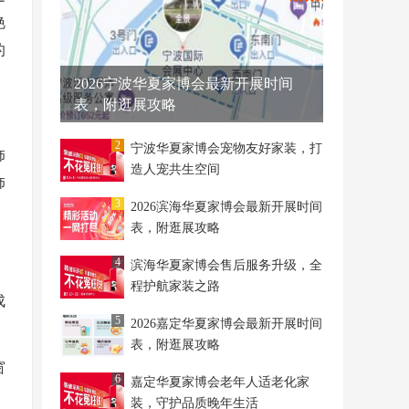
艳
的
2026宁波华夏家博会最新开展时间
表，附逛展攻略
2
宁波华夏家博会宠物友好家装，打
饰
造人宠共生空间
饰
3
2026滨海华夏家博会最新开展时间
表，附逛展攻略
4
滨海华夏家博会售后服务升级，全
程护航家装之路
成
5
2026嘉定华夏家博会最新开展时间
表，附逛展攻略
窗
6
嘉定华夏家博会老年人适老化家
装，守护品质晚年生活