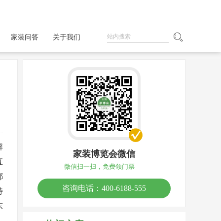
家装问答
关于我们
解
家装博览会微信
直
微信扫一扫，免费领门票
都
咨询电话：400-6188-555
特
东