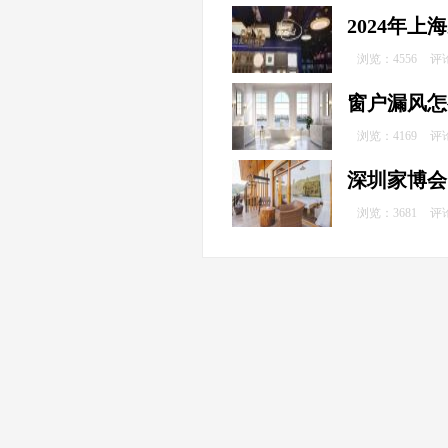
2024年
浏览：4556
评
窗户漏风怎
浏览：4169
评
深圳家博会
浏览：3681
评