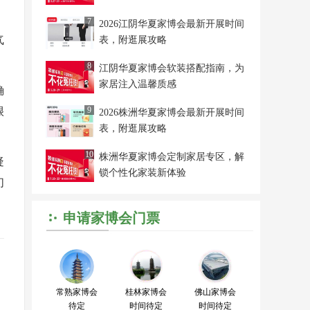
，
7
2026江阴华夏家博会最新开展时间
气
表，附逛展攻略
8
江阴华夏家博会软装搭配指南，为
家居注入温馨质感
确
很
9
2026株洲华夏家博会最新开展时间
表，附逛展攻略
10
株洲华夏家博会定制家居专区，解
疑
锁个性化家装新体验
们
申请家博会门票
常熟家博会
桂林家博会
佛山家博会
待定
时间待定
时间待定