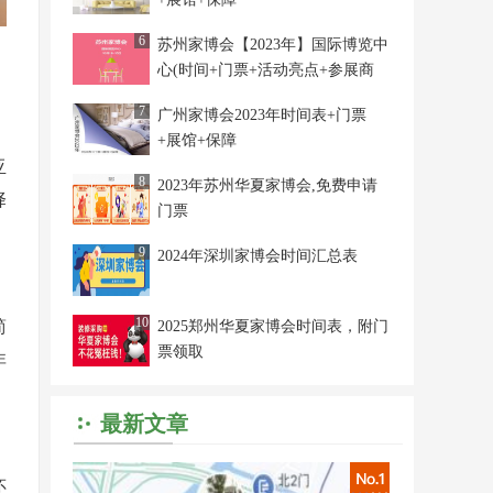
6
苏州家博会【2023年】国际博览中
心(时间+门票+活动亮点+参展商
家)
7
广州家博会2023年时间表+门票
+展馆+保障
亚
8
2023年苏州华夏家博会,免费申请
择
门票
9
2024年深圳家博会时间汇总表
10
简
2025郑州华夏家博会时间表，附门
票领取
非
最新文章
还