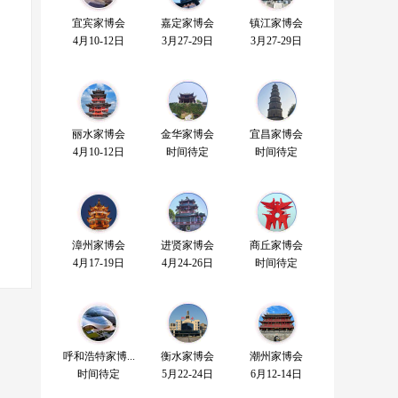
宜宾家博会
嘉定家博会
镇江家博会
4月10-12日
3月27-29日
3月27-29日
丽水家博会
金华家博会
宜昌家博会
4月10-12日
时间待定
时间待定
漳州家博会
进贤家博会
商丘家博会
4月17-19日
4月24-26日
时间待定
呼和浩特家博...
衡水家博会
潮州家博会
时间待定
5月22-24日
6月12-14日