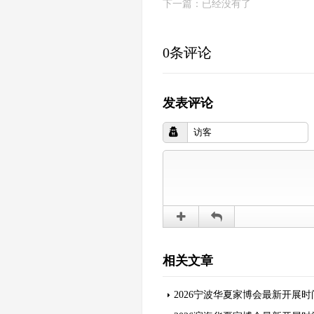
下一篇：
已经没有了
0条评论
发表评论
相关文章
2026宁波华夏家博会最新开展