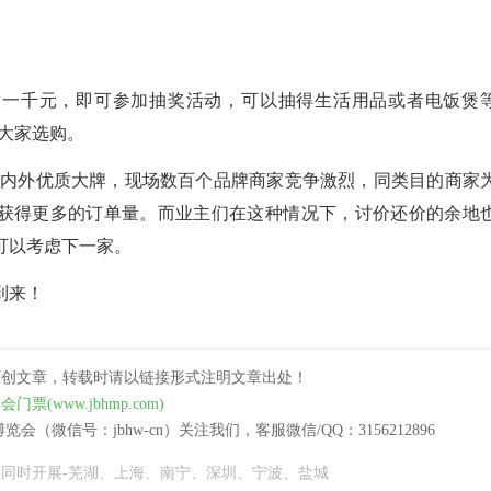
满一千元，即可参加抽奖活动，可以抽得生活用品或者电饭煲
大家选购。
国内外优质大牌，现场数百个品牌商家竞争激烈，同类目的商家
获得更多的订单量。而业主们在这种情况下，讨价还价的余地
可以考虑下一家。
到来！
原创文章，转载时请以链接形式注明文章出处！
门票(www.jbhmp.com)
（微信号：jbhw-cn）关注我们，客服微信/QQ：3156212896
博会同时开展-芜湖、上海、南宁、深圳、宁波、盐城