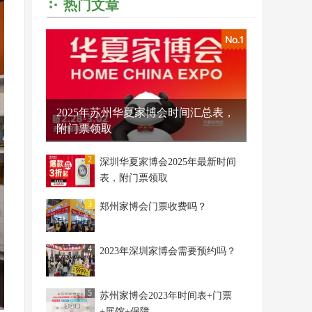
热门文章
2025年苏州华夏家博会时间汇总表，
附门票领取
2
深圳华夏家博会2025年最新时间
表，附门票领取
3
郑州家博会门票收费吗？
4
2023年深圳家博会需要预约吗？
5
苏州家博会2023年时间表+门票
+展馆+保障