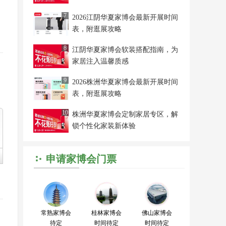
7
2026江阴华夏家博会最新开展时间
表，附逛展攻略
8
江阴华夏家博会软装搭配指南，为
家居注入温馨质感
9
2026株洲华夏家博会最新开展时间
表，附逛展攻略
10
株洲华夏家博会定制家居专区，解
锁个性化家装新体验
申请家博会门票
常熟家博会
桂林家博会
佛山家博会
待定
时间待定
时间待定