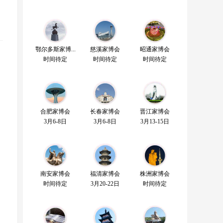
鄂尔多斯家博...
慈溪家博会
昭通家博会
时间待定
时间待定
时间待定
合肥家博会
长春家博会
晋江家博会
3月6-8日
3月6-8日
3月13-15日
南安家博会
福清家博会
株洲家博会
时间待定
3月20-22日
时间待定