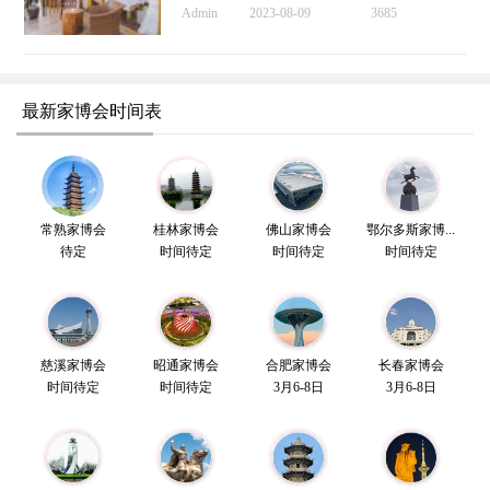
Admin
2023-08-09
3685
最新家博会时间表
常熟家博会
桂林家博会
佛山家博会
鄂尔多斯家博...
待定
时间待定
时间待定
时间待定
慈溪家博会
昭通家博会
合肥家博会
长春家博会
时间待定
时间待定
3月6-8日
3月6-8日