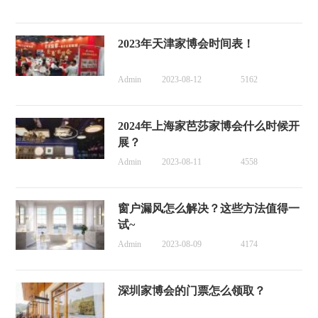
2023年天津家博会时间表！
Admin
2023-08-12
5162
2024年上海家芭莎家博会什么时候开
展？
Admin
2023-08-11
4558
窗户漏风怎么解决？这些方法值得一
试~
Admin
2023-08-09
4174
深圳家博会的门票怎么领取？