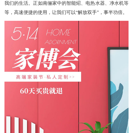
我们的生活。正如南俪家中的智能炤、电热水器、净水机等
等，高速便捷的使用，让我们可以“解放双手”，事半功倍。