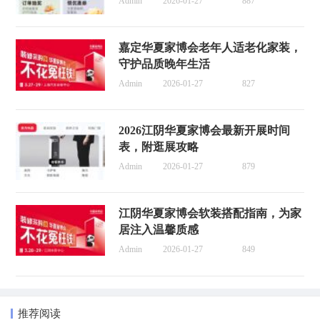
Admin
2026-01-27
887
嘉定华夏家博会老年人适老化家装，
守护品质晚年生活
Admin
2026-01-27
827
2026江阴华夏家博会最新开展时间
表，附逛展攻略
Admin
2026-01-27
879
江阴华夏家博会软装搭配指南，为家
居注入温馨质感
Admin
2026-01-27
849
推荐阅读