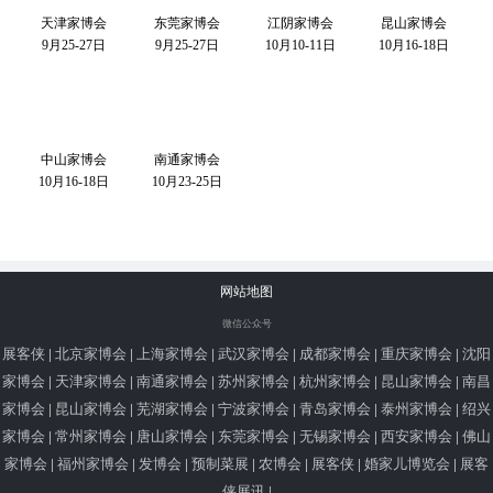
天津家博会
东莞家博会
江阴家博会
昆山家博会
9月25-27日
9月25-27日
10月10-11日
10月16-18日
中山家博会
南通家博会
10月16-18日
10月23-25日
网站地图
微信公众号
展客侠
|
北京家博会
|
上海家博会
|
武汉家博会
|
成都家博会
|
重庆家博会
|
沈阳
家博会
|
天津家博会
|
南通家博会
|
苏州家博会
|
杭州家博会
|
昆山家博会
|
南昌
家博会
|
昆山家博会
|
芜湖家博会
|
宁波家博会
|
青岛家博会
|
泰州家博会
|
绍兴
家博会
|
常州家博会
|
唐山家博会
|
东莞家博会
|
无锡家博会
|
西安家博会
|
佛山
家博会
|
福州家博会
|
发博会
|
预制菜展
|
农博会
|
展客侠
|
婚家儿博览会
|
展客
侠展讯
|