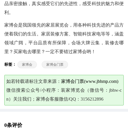
品亲密接触，真实感受它们的先进性，感受科技的魅力和便
利。
家博会是我国领先的家居展览会，用各种科技先进的产品方
便着我们的生活。家居装修方案、智能科技家电等等，涵盖
领域广阔，平台品质有所保障，会场大牌云集，装修去哪
里？买家电去哪里？一定不要错过家博会哟！
标签：
家博会
家博会门票
如若转载请标注文章来源：
家博会门票(www.jbhmp.com)
微信搜索公众号/小程序：装家博览会（微信号：jbhw-c
n）关注我们；家博会客服微信/QQ：3156212896
0条评价