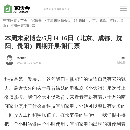
当前位置：
首页
->
家博会
-> 本周末家博会/5月14-16日（北京、成都、沈阳、贵
阳）同期开展/附门票
本周末家博会/5月14-16日（北京、成都、沈
阳、贵阳）同期开展/附门票
Admin
3281
2021-05-10 07:00:20
浏览量
科技是第一发展力，这句我们耳熟能详的话语自然有它的魅
力。最近大火的关于教育话题的电视剧《小舍得》屡次登上
微博热搜。我们今天不谈教育，来看看年薪有着八十万的南
俪家中使用了什么高科技智能家电，让她可以整日有更多的
时间投入工作和照顾孩子。在快节奏的生活中，我们恨不得
把一个小时当做两个小时使用，智能家电的出现的确便利着