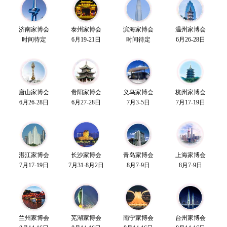
济南家博会
泰州家博会
滨海家博会
温州家博会
时间待定
6月19-21日
时间待定
6月26-28日
唐山家博会
贵阳家博会
义乌家博会
杭州家博会
6月26-28日
6月27-28日
7月3-5日
7月17-19日
湛江家博会
长沙家博会
青岛家博会
上海家博会
7月17-19日
7月31-8月2日
8月7-9日
8月7-9日
兰州家博会
芜湖家博会
南宁家博会
台州家博会