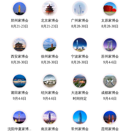
郑州家博会
北京家博会
广州家博会
太原家博会
8月21-23日
8月21-23日
8月28-30日
8月28-30日
西安家博会
徐州家博会
宁波家博会
苏州家博会
8月28-30日
8月28-30日
8月28-30日
9月4-6日
莆田家博会
绍兴家博会
大连家博会
成都家博会
9月4-6日
9月4-6日
时间待定
9月4-6日
沈阳华夏家博...
南京家博会
常州家博会
昆明家博会