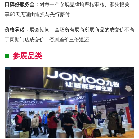
口碑好服务全：
对每一个参展品牌均严格审核、源头把关，
享60天无理由退换与先行赔付
价格承诺：
展会期间，全场所有展商所展商品的成交价不高
于同期门店成交价，否则差价三倍返还
参展品类