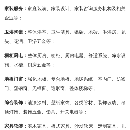
家装服务：
家庭装潢、家装设计、家装咨询服务机构及相关
企业等；
卫浴陶瓷：
整体浴室、卫生洁具、瓷砖、地砖、淋浴房、龙
头、花洒、卫浴五金等；
橱柜厨电：
整体厨房、橱柜、厨房电器、舒适系统、净水设
施、水槽、厨房五金等；
地板门窗：
强化地板、复合地板、地暖系统、室内门、防盗
门、塑钢窗、无框窗、隐形窗、整体楼梯等；
综合装饰：
油漆涂料、壁纸家饰、各类管材、装饰玻璃、吊
顶灯饰、装饰五金、锁具、开关电器等；
家具软装：
实木家具、板式家具、沙发软床、定制家具、儿