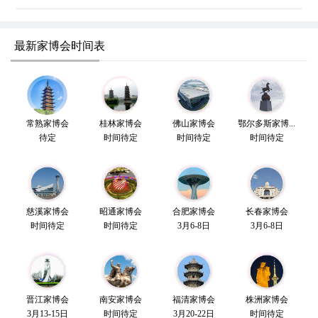
最新家博会时间表
常熟家博会
桂林家博会
佛山家博会
鄂尔多斯家博...
待定
时间待定
时间待定
时间待定
慈溪家博会
昭通家博会
合肥家博会
长春家博会
时间待定
时间待定
3月6-8日
3月6-8日
晋江家博会
南安家博会
福清家博会
株洲家博会
3月13-15日
时间待定
3月20-22日
时间待定