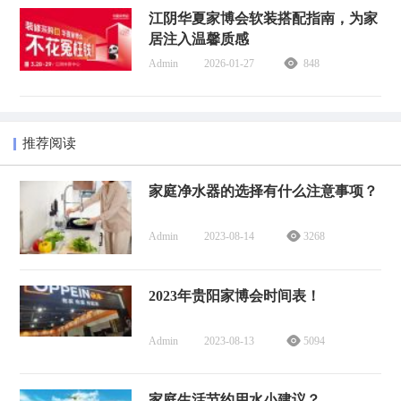
江阴华夏家博会软装搭配指南，为家
居注入温馨质感
Admin
2026-01-27
848
推荐阅读
家庭净水器的选择有什么注意事项？
Admin
2023-08-14
3268
2023年贵阳家博会时间表！
Admin
2023-08-13
5094
家庭生活节约用水小建议？