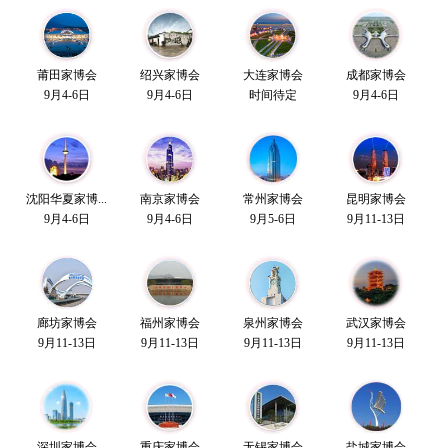
莆田家博会
绍兴家博会
大连家博会
成都家博会
9月4-6日
9月4-6日
时间待定
9月4-6日
沈阳华夏家博...
南京家博会
常州家博会
昆明家博会
9月4-6日
9月4-6日
9月5-6日
9月11-13日
廊坊家博会
福州家博会
泉州家博会
武汉家博会
9月11-13日
9月11-13日
9月11-13日
9月11-13日
深圳家博会
重庆家博会
无锡家博会
盐城家博会