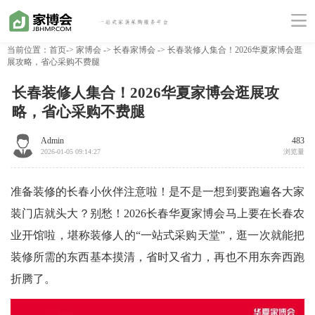
当前位置：
首页
->
家博会
->
长春家博会
-> 长春装修人集合！2026华夏家博会逛
展攻略，省心采购不费腿
长春装修人集合！2026华夏家博会逛展攻
略，省心采购不费腿
Admin
483
2026-01-05 09:14:27
浏览量
准备装修的长春小伙伴注意啦！是不是一想到要跑遍各大家
装门店就头大？别愁！2026长春华夏家博会马上要在长春农
业开馆啦，堪称装修人的“一站式采购天堂”，逛一次就能把
装修所需的东西基本摸清，省时又省力，再也不用东奔西跑
折腾了。