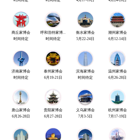
商丘家博会
呼和浩特家博...
衡水家博会
潮州家博会
时间待定
时间待定
5月22-24日
6月12-14日
济南家博会
泰州家博会
滨海家博会
温州家博会
时间待定
6月19-21日
时间待定
6月26-28日
唐山家博会
贵阳家博会
义乌家博会
杭州家博会
6月26-28日
6月27-28日
7月3-5日
7月17-19日