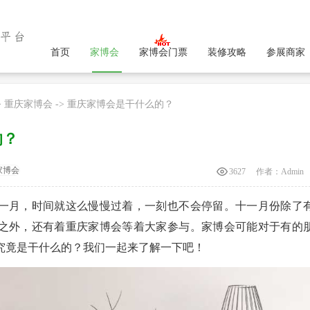
首页
家博会
家博会门票
装修攻略
参展商家
>
重庆家博会
-> 重庆家博会是干什么的？
的？
家博会
3627
作者：
Admin
一月，时间就这么慢慢过着，一刻也不会停留。十一月份除了
之外，还有着重庆家博会等着大家参与。家博会可能对于有的
究竟是干什么的？我们一起来了解一下吧！