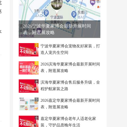
优
惠
2026宁波华夏家博会最新开展时间
体
表，附逛展攻略
2
宁波华夏家博会宠物友好家装，打
造人宠共生空间
3
2026滨海华夏家博会最新开展时间
表，附逛展攻略
4
滨海华夏家博会售后服务升级，全
程护航家装之路
5
2026嘉定华夏家博会最新开展时间
表，附逛展攻略
6
嘉定华夏家博会老年人适老化家
装，守护品质晚年生活