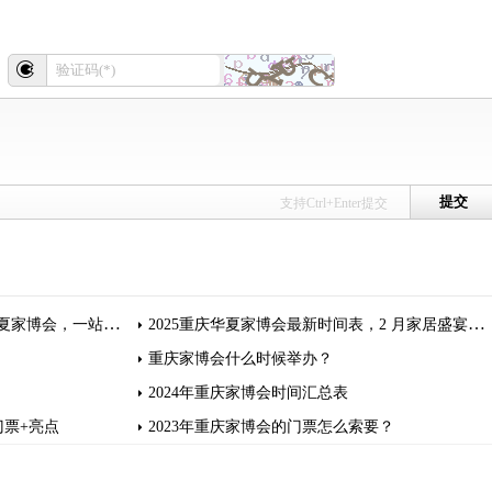
支持Ctrl+Enter提交
，一站式get理想家
2025重庆华夏家博会最新时间表，2 月家居盛宴即将开启
重庆家博会什么时候举办？
2024年重庆家博会时间汇总表
门票+亮点
2023年重庆家博会的门票怎么索要？