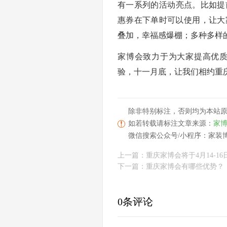
有一系列的活动亮点。比如提
惠券在下单时可以使用，让大
叠加，幸福感爆棚；多种多样
家博会致力于为大家提高优
验，十一月底，让我们相约重
除非特别标注，否则均为本站
如若转载请标注文章来源：
家博会
微信搜索公众号/小程序：家装博览会
上一篇：
重庆家博会将于4月14-1
下一篇：
重庆家博会有哪些优势？
0条评论