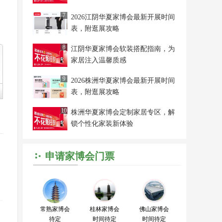
7
2026江阴华夏家博会最新开展时间
表，附逛展攻略
8
江阴华夏家博会软装搭配指南，为
家居注入温馨质感
9
2026株洲华夏家博会最新开展时间
表，附逛展攻略
10
株洲华夏家博会定制家居专区，解
锁个性化家装新体验
申请家博会门票
常熟家博会
桂林家博会
佛山家博会
待定
时间待定
时间待定