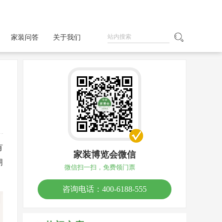
家装问答
关于我们
有
家装博览会微信
朋
微信扫一扫，免费领门票
咨询电话：400-6188-555