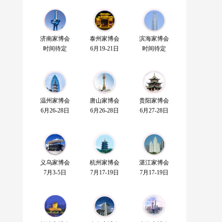
济南家博会
泰州家博会
滨海家博会
时间待定
6月19-21日
时间待定
温州家博会
唐山家博会
贵阳家博会
6月26-28日
6月26-28日
6月27-28日
义乌家博会
杭州家博会
湛江家博会
7月3-5日
7月17-19日
7月17-19日