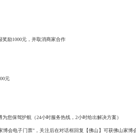
奖励1000元，并取消商家合作
00元
博为您保驾护航（24小时服务热线，2小时给出解决方案）
家博会电子门票”，关注后在对话框回复【佛山】可获佛山家博