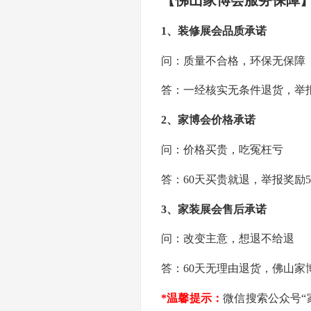
1、装修展会品质承诺
问：质量不合格，环保无保障
答：一经核实无条件退货，举报
2、家博会价格承诺
问：价格买贵，吃冤枉亏
答：60天买贵就退，举报奖励5
3、家装展会售后承诺
问：改变主意，想退不给退
答：60天无理由退货，佛山家
*温馨提示：
微信搜索公众号“