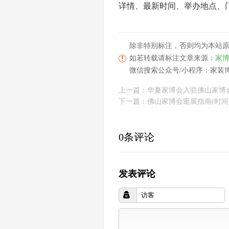
详情、最新时间、举办地点、
除非特别标注，否则均为本站
如若转载请标注文章来源：
家博会
微信搜索公众号/小程序：家装博览会
上一篇：
华夏家博会入驻佛山家博
下一篇：
佛山家博会逛展指南(时间
0条评论
发表评论