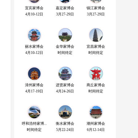
宜宾家博会
嘉定家博会
镇江家博会
4月10-12日
3月27-29日
3月27-29日
丽水家博会
金华家博会
宜昌家博会
4月10-12日
时间待定
时间待定
漳州家博会
进贤家博会
商丘家博会
4月17-19日
4月24-26日
时间待定
呼和浩特家博...
衡水家博会
潮州家博会
时间待定
5月22-24日
6月12-14日