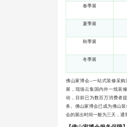
春季展
夏季展
秋季展
冬季展
佛山家博会--一站式装修采
展，现场云集国内外一线装
动，目前已为数百万消费者
务。佛山家博会已成为佛山装
会的展出时间一般为三天，通
【佛山家博会服务保障