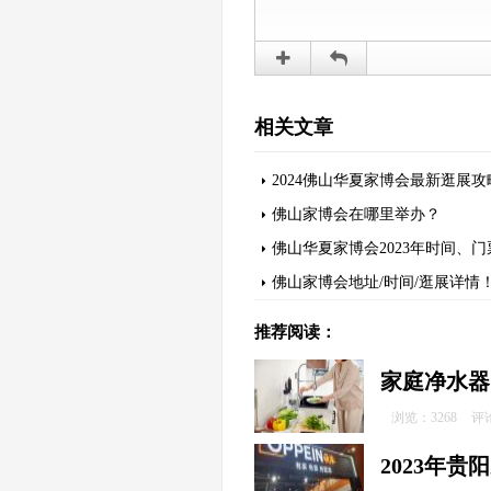
相关文章
2024佛山华夏家博会最新逛展攻
佛山家博会在哪里举办？
佛山华夏家博会2023年时间、
佛山家博会地址/时间/逛展详情
推荐阅读：
家庭净水器
浏览：3268
评
2023年