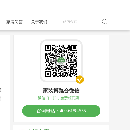
家装问答
关于我们
装
家装博览会微信
微信扫一扫，免费领门票
料
一
咨询电话：400-6188-555