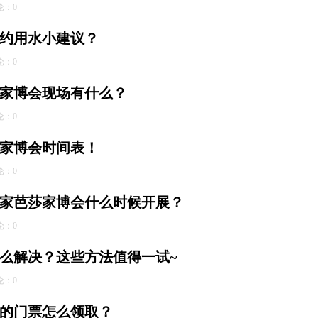
论：0
约用水小建议？
论：0
广州家博会现场有什么？
论：0
天津家博会时间表！
论：0
上海家芭莎家博会什么时候开展？
论：0
么解决？这些方法值得一试~
论：0
的门票怎么领取？