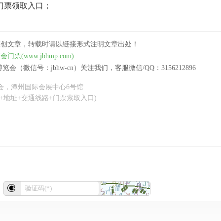
门票领取入口；
原创文章，转载时请以链接形式注明文章出处！
门票(www.jbhmp.com)
（微信号：jbhw-cn）关注我们，客服微信/QQ：3156212896
会，潭州国际会展中心6号馆
+地址+交通线路+门票索取入口)