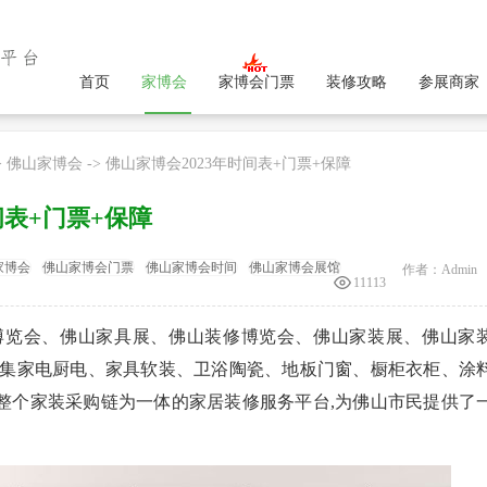
首页
家博会
家博会门票
装修攻略
参展商家
>
佛山家博会
-> 佛山家博会2023年时间表+门票+保障
间表+门票+保障
家博会
佛山家博会门票
佛山家博会时间
佛山家博会展馆
作者：
Admin
11113
博览会、佛山家具展、佛山装修博览会、佛山家装展、佛山家
是集家电厨电、家具软装、卫浴陶瓷、地板门窗、橱柜衣柜、涂
整个家装采购链为一体的家居装修服务平台,为佛山市民提供了