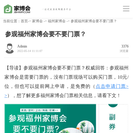
当前位置：
首页
->
家博会
->
福州家博会
-> 参观福州家博会要不要门票？
参观福州家博会要不要门票？
Admin
3376
2022-05-14 11:11:07
浏览量
【导读】参观福州家博会要不要门票？权威回答：参观福州
家博会是需要门票的，没有门票现场可以购买门票，10元/
位，但也可以提前网上申请，是免费的（
点击申请门票>
>
），想了解更多福州家博会门票相关信息，请看下文！