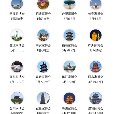
慈溪家博会
昭通家博会
合肥家博会
长春家博会
时间待定
时间待定
3月6-8日
3月6-8日
晋江家博会
南安家博会
福清家博会
株洲家博会
3月13-15日
时间待定
3月20-22日
时间待定
宜宾家博会
嘉定家博会
镇江家博会
丽水家博会
4月10-12日
3月27-29日
3月27-29日
4月10-12日
金华家博会
宜昌家博会
漳州家博会
进贤家博会
时间待定
时间待定
4月17-19日
4月24-26日