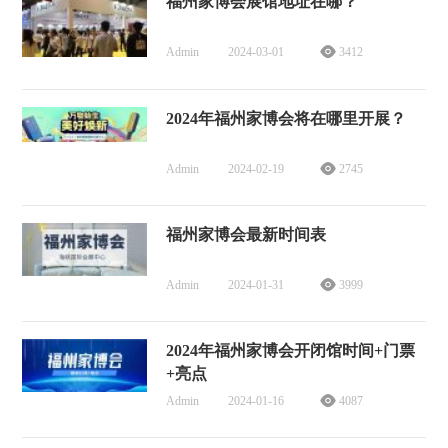
福州家博会展馆地址在哪？
Admin
2024-03-01
3412
2024年福州家博会将在哪里开展？
Admin
2024-02-19
2745
福州家博会最新时间表
Admin
2024-01-31
3999
2024年福州家博会开闭馆时间+门票
+亮点
Admin
2024-01-16
4087