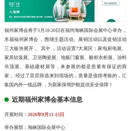
福州家博会将于3月18-20日在福州海峡国际会展中心举办，
本届福州家博会 ，围绕主题活动、展销活动以及促销活动
三大板块展开 。 其中 ，活动设置7大展区：家电厨电展、
家具软装展、卫浴陶瓷展、地板门窗展、橱柜衣柜展、涂料
吊顶展、基础建材展等，来参展的都是质量有保证的商
家， 经过了层层筛选来到现场的，质量是值得考验的，汇
集国内外一线品牌 ，为新家保驾护航提供安全保障！
近期福州家博会基本信息
开展时间：
2026年9月11-13日
举办展馆：海峡国际会展中心