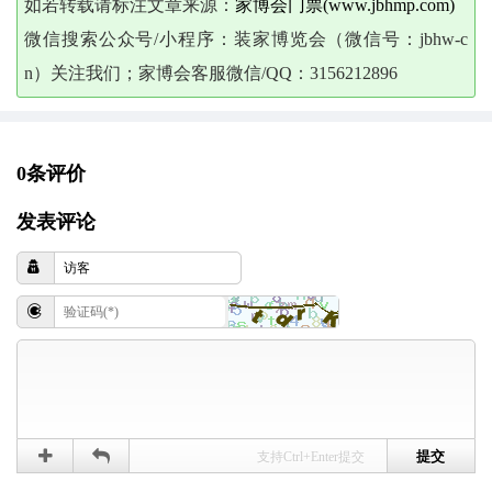
如若转载请标注文章来源：
家博会门票(www.jbhmp.com)
微信搜索公众号/小程序：装家博览会（微信号：jbhw-c
n）关注我们；家博会客服微信/QQ：3156212896
0条评价
发表评论
支持Ctrl+Enter提交