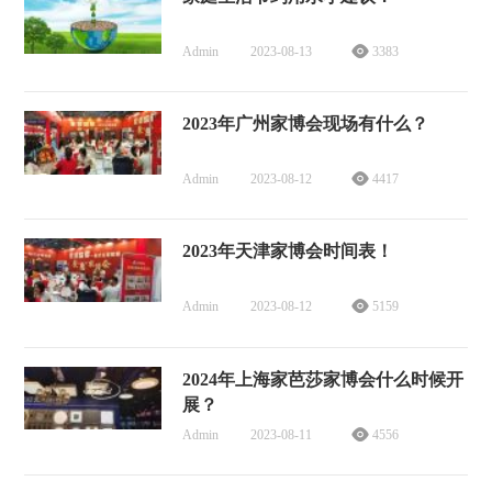
Admin
2023-08-13
3383
2023年广州家博会现场有什么？
Admin
2023-08-12
4417
2023年天津家博会时间表！
Admin
2023-08-12
5159
2024年上海家芭莎家博会什么时候开
展？
Admin
2023-08-11
4556