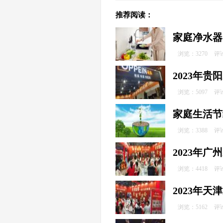
推荐阅读：
家庭净水器
浏览：3270
评
2023年
浏览：5097
评
家庭生活节
浏览：3388
评
2023年
浏览：4418
评
2023年
浏览：5162
评