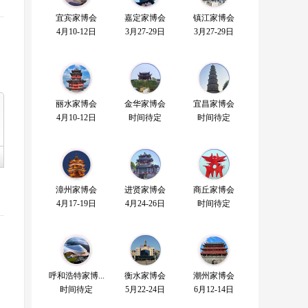
宜宾家博会
嘉定家博会
镇江家博会
4月10-12日
3月27-29日
3月27-29日
丽水家博会
金华家博会
宜昌家博会
4月10-12日
时间待定
时间待定
漳州家博会
进贤家博会
商丘家博会
4月17-19日
4月24-26日
时间待定
呼和浩特家博...
衡水家博会
潮州家博会
时间待定
5月22-24日
6月12-14日