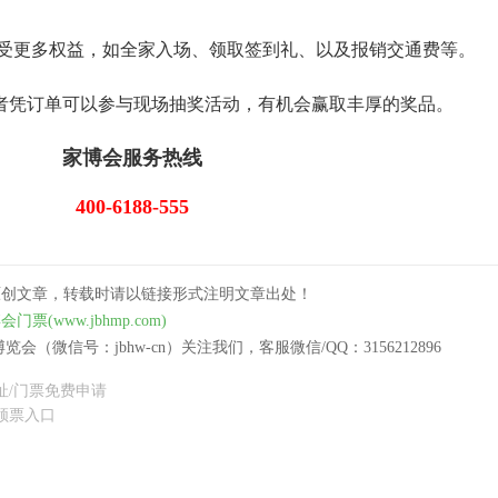
享受更多权益，如全家入场、领取签到礼、以及报销交通费等。
者凭订单可以参与现场抽奖活动，有机会赢取丰厚的奖品。
家博会服务热线
400-6188-555
原创文章，转载时请以链接形式注明文章出处！
门票(www.jbhmp.com)
（微信号：jbhw-cn）关注我们，客服微信/QQ：3156212896
地址/门票免费申请
新领票入口