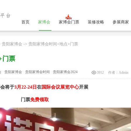
首页
家博会
家博会门票
装修攻略
参展商家
>
贵阳家博会
-> 贵阳家博会时间+地点+门票
+门票
会
贵阳家博会
贵阳家博会时间
贵阳家博会2024
3912
作者：
Admin
博会将于
3月22-24日
在
国际会议展览中心
开展
门票
免费领取