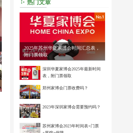
热门文章
2025年苏州华夏家博会时间汇总表，
附门票领取
2
深圳华夏家博会2025年最新时间
表，附门票领取
3
郑州家博会门票收费吗？
4
2023年深圳家博会需要预约吗？
5
苏州家博会2023年时间表+门票
+展馆+保障