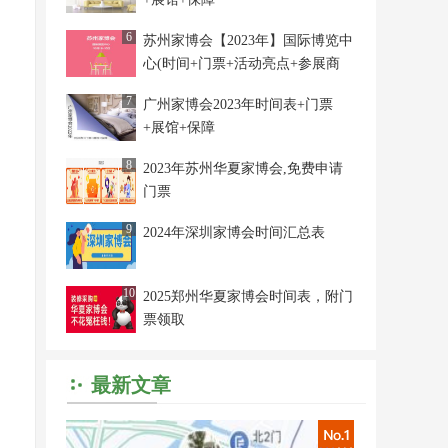
6
苏州家博会【2023年】国际博览中
心(时间+门票+活动亮点+参展商
家)
7
广州家博会2023年时间表+门票
+展馆+保障
8
2023年苏州华夏家博会,免费申请
门票
9
2024年深圳家博会时间汇总表
10
2025郑州华夏家博会时间表，附门
票领取
最新文章