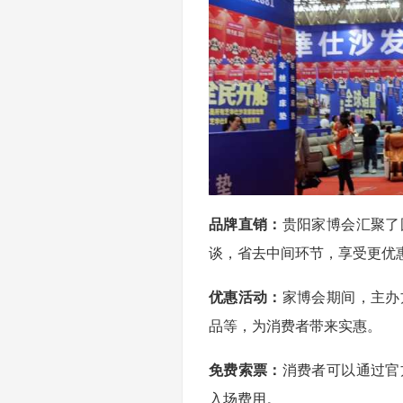
品牌直销：
贵阳家博会汇聚了
谈，省去中间环节，享受更优
优惠活动：
家博会期间，主办
品等，为消费者带来实惠。
免费索票：
消费者可以通过官
入场费用。