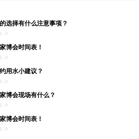
的选择有什么注意事项？
论：0
贵阳家博会时间表！
论：0
约用水小建议？
论：0
广州家博会现场有什么？
论：0
天津家博会时间表！
论：0