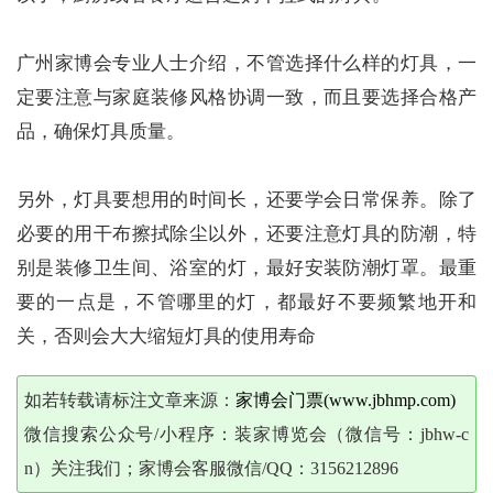
广州家博会专业人士介绍，不管选择什么样的灯具，一
定要注意与家庭装修风格协调一致，而且要选择合格产
品，确保灯具质量。
另外，灯具要想用的时间长，还要学会日常保养。除了
必要的用干布擦拭除尘以外，还要注意灯具的防潮，特
别是装修卫生间、浴室的灯，最好安装防潮灯罩。最重
要的一点是，不管哪里的灯，都最好不要频繁地开和
关，否则会大大缩短灯具的使用寿命
如若转载请标注文章来源：
家博会门票(www.jbhmp.com)
微信搜索公众号/小程序：装家博览会（微信号：jbhw-c
n）关注我们；家博会客服微信/QQ：3156212896