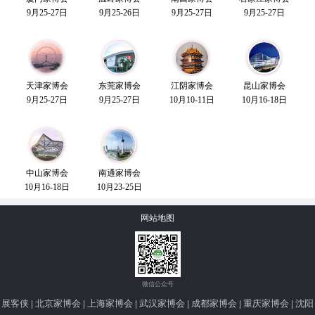
9月25-27日
9月25-26日
9月25-27日
9月25-27日
天津家博会
东莞家博会
江阴家博会
昆山家博会
9月25-27日
9月25-27日
10月10-11日
10月16-18日
中山家博会
南通家博会
10月16-18日
10月23-25日
网站地图
微信公众号
展客侠
|
北京家博会
|
上海家博会
|
武汉家博会
|
成都家博会
|
重庆家博会
|
沈阳