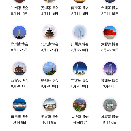
兰州家博会
芜湖家博会
南宁家博会
台州家博会
8月14-16日
8月14-16日
8月14-16日
8月14-16日
郑州家博会
北京家博会
广州家博会
太原家博会
8月21-23日
8月21-23日
8月28-30日
8月28-30日
西安家博会
徐州家博会
宁波家博会
苏州家博会
8月28-30日
8月28-30日
8月28-30日
9月4-6日
莆田家博会
绍兴家博会
大连家博会
成都家博会
9月4-6日
9月4-6日
时间待定
9月4-6日