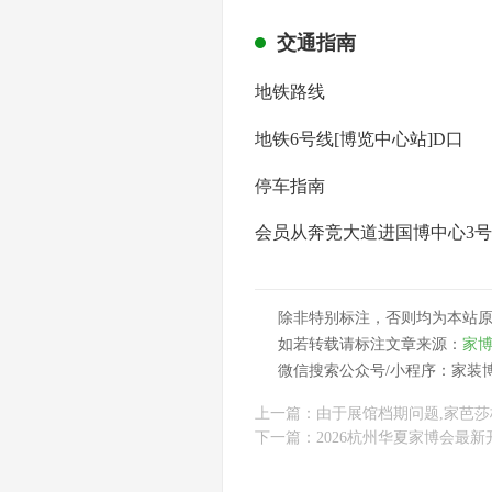
交通指南
地铁路线
地铁6号线[博览中心站]D口
停车指南
会员从奔竞大道进国博中心3
除非特别标注，否则均为本站
如若转载请标注文章来源：
家博会
微信搜索公众号/小程序：家装博览会
上一篇：
由于展馆档期问题,家芭
下一篇：
2026杭州华夏家博会最