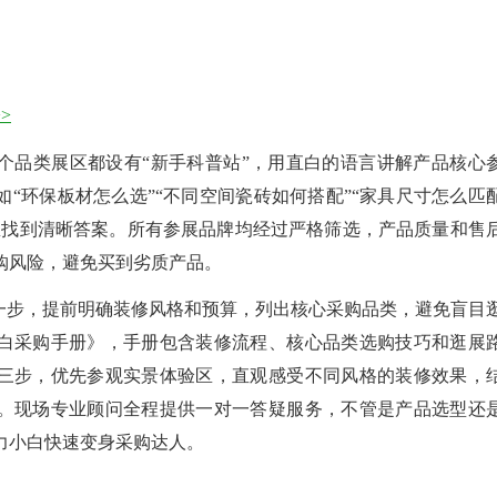
>
个品类展区都设有“新手科普站”，用直白的语言讲解产品核心
“环保板材怎么选”“不同空间瓷砖如何搭配”“家具尺寸怎么匹
里找到清晰答案。所有参展品牌均经过严格筛选，产品质量和售
购风险，避免买到劣质产品。
第一步，提前明确装修风格和预算，列出核心采购品类，避免盲目
白采购手册》，手册包含装修流程、核心品类选购技巧和逛展
三步，优先参观实景体验区，直观感受不同风格的装修效果，
。现场专业顾问全程提供一对一答疑服务，不管是产品选型还
力小白快速变身采购达人。