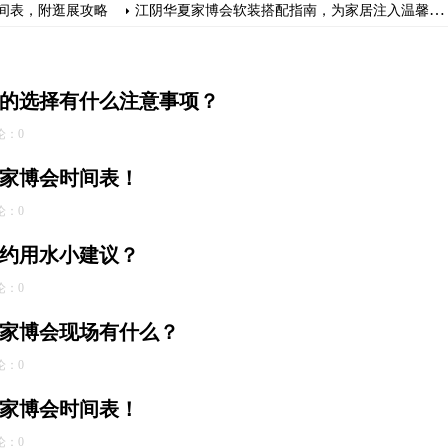
时间表，附逛展攻略
江阴华夏家博会软装搭配指南，为家居注入温馨质感
的选择有什么注意事项？
论：0
贵阳家博会时间表！
论：0
约用水小建议？
论：0
广州家博会现场有什么？
论：0
天津家博会时间表！
论：0