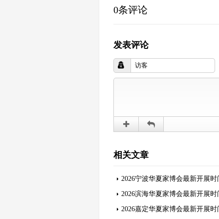
0条评论
发表评论
相关文章
2026宁波华夏家博会最新开展
2026滨海华夏家博会最新开展
2026嘉定华夏家博会最新开展