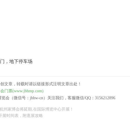
号门，地下停车场
原创文章，转载时请以链接形式注明文章出处！
门票(www.jbhmp.com)
（微信号：jbhw-cn）关注我们，客服微信/QQ：3156212896
莎杭州家博会将延期,在国际博览中心开展！
新开展时间表，附逛展攻略