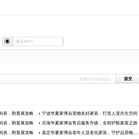
支持Ctrl+Enter提交
时间表，附逛展攻略
宁波华夏家博会宠物友好家装，打造人宠共生空间
时间表，附逛展攻略
滨海华夏家博会售后服务升级，全程护航家装之路
时间表，附逛展攻略
嘉定华夏家博会老年人适老化家装，守护品质晚年生活