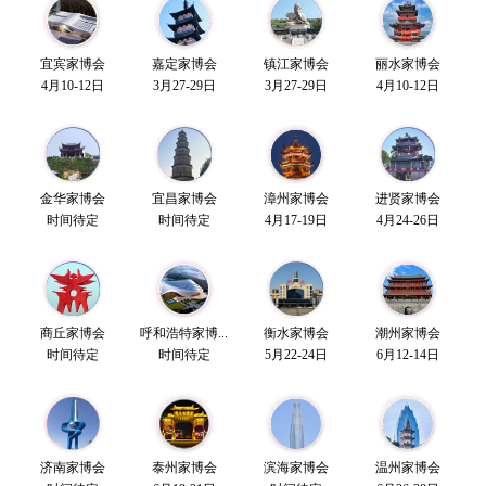
宜宾家博会
嘉定家博会
镇江家博会
丽水家博会
4月10-12日
3月27-29日
3月27-29日
4月10-12日
金华家博会
宜昌家博会
漳州家博会
进贤家博会
时间待定
时间待定
4月17-19日
4月24-26日
商丘家博会
呼和浩特家博...
衡水家博会
潮州家博会
时间待定
时间待定
5月22-24日
6月12-14日
济南家博会
泰州家博会
滨海家博会
温州家博会