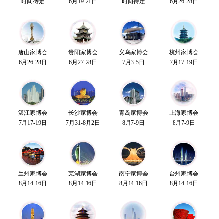
时间待定
6月19-21日
时间待定
6月26-28日
唐山家博会
贵阳家博会
义乌家博会
杭州家博会
6月26-28日
6月27-28日
7月3-5日
7月17-19日
湛江家博会
长沙家博会
青岛家博会
上海家博会
7月17-19日
7月31-8月2日
8月7-9日
8月7-9日
兰州家博会
芜湖家博会
南宁家博会
台州家博会
8月14-16日
8月14-16日
8月14-16日
8月14-16日