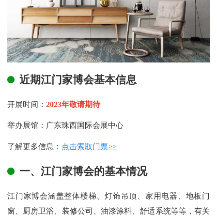
近期江门家博会基本信息
开展时间：
2023年敬请期待
举办展馆：广东珠西国际会展中心
了解更多信息：
点击索取门票>>
一、江门家博会的基本情况
江门家博会涵盖整体楼梯、灯饰吊顶、家用电器、地板门
窗、厨房卫浴、装修公司、油漆涂料、舒适系统等等，有关