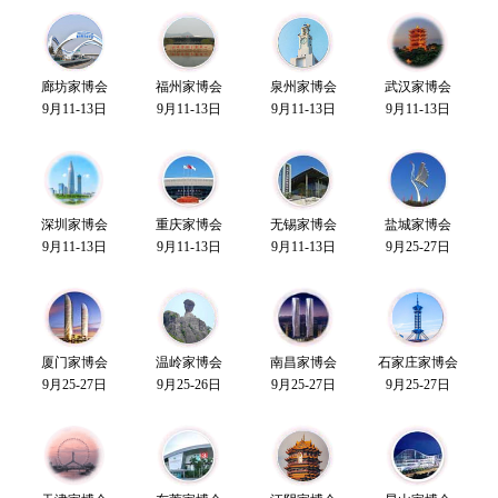
廊坊家博会
福州家博会
泉州家博会
武汉家博会
9月11-13日
9月11-13日
9月11-13日
9月11-13日
深圳家博会
重庆家博会
无锡家博会
盐城家博会
9月11-13日
9月11-13日
9月11-13日
9月25-27日
厦门家博会
温岭家博会
南昌家博会
石家庄家博会
9月25-27日
9月25-26日
9月25-27日
9月25-27日