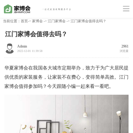
当前位置：
首页
->
家博会
->
江门家博会
-> 江门家博会值得去吗？
江门家博会值得去吗？
Admin
2961
2022-12-01 11:39:58
浏览量
华夏家博会在我国各大城市定期举办，致力于为广大居民提
供优质的家装服务，让家装不在费心，变得简单高效。江门
家博会值得参加吗？今天跟随小编一起来看一看吧。