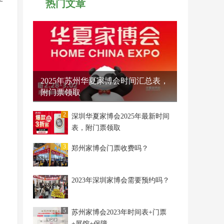
热门文章
2025年苏州华夏家博会时间汇总表，
附门票领取
2
深圳华夏家博会2025年最新时间
表，附门票领取
3
郑州家博会门票收费吗？
4
2023年深圳家博会需要预约吗？
5
苏州家博会2023年时间表+门票
+展馆+保障