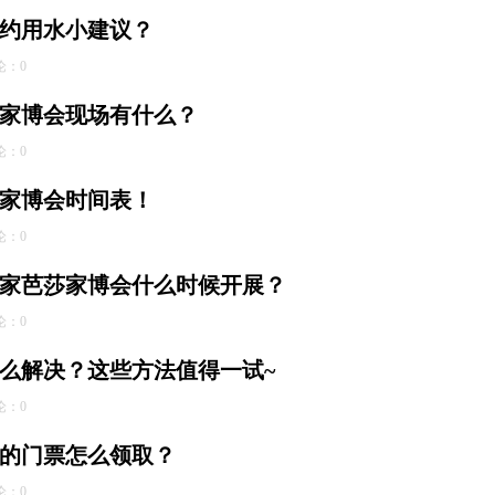
约用水小建议？
论：0
广州家博会现场有什么？
论：0
天津家博会时间表！
论：0
上海家芭莎家博会什么时候开展？
论：0
么解决？这些方法值得一试~
论：0
的门票怎么领取？
论：0