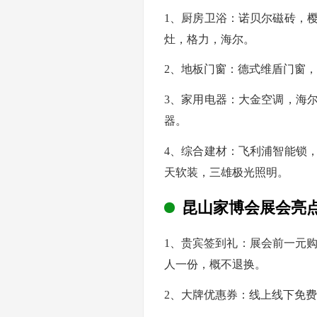
1、厨房卫浴：诺贝尔磁砖，
灶，格力，海尔。
2、地板门窗：德式维盾门窗
3、家用电器：大金空调，海
器。
4、综合建材：飞利浦智能锁
天软装，三雄极光照明。
昆山家博会展会亮
1、贵宾签到礼：展会前一元购
人一份，概不退换。
2、大牌优惠券：线上线下免