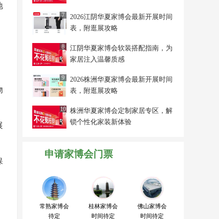
地
7
2026江阴华夏家博会最新开展时间
表，附逛展攻略
8
江阴华夏家博会软装搭配指南，为
家居注入温馨质感
9
2026株洲华夏家博会最新开展时间
物
表，附逛展攻略
10
株洲华夏家博会定制家居专区，解
锁个性化家装新体验
展
申请家博会门票
保
。
常熟家博会
桂林家博会
佛山家博会
待定
时间待定
时间待定