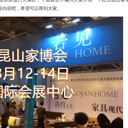
等内容吧，希望可以帮到大家。