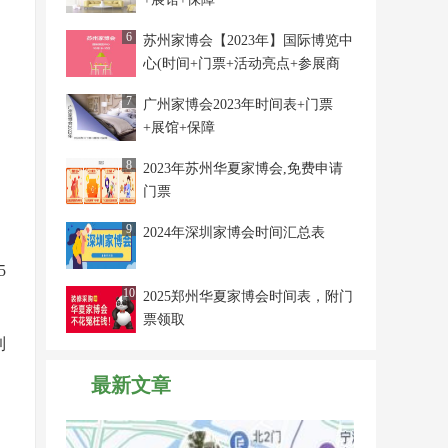
6
苏州家博会【2023年】国际博览中
心(时间+门票+活动亮点+参展商
家)
7
广州家博会2023年时间表+门票
+展馆+保障
8
2023年苏州华夏家博会,免费申请
门票
9
2024年深圳家博会时间汇总表
5
10
2025郑州华夏家博会时间表，附门
票领取
到
最新文章