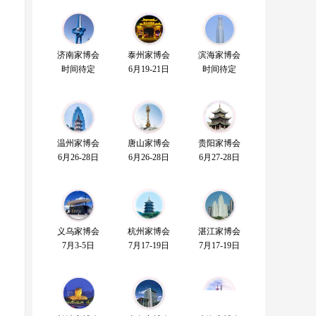
济南家博会
泰州家博会
滨海家博会
时间待定
6月19-21日
时间待定
温州家博会
唐山家博会
贵阳家博会
6月26-28日
6月26-28日
6月27-28日
义乌家博会
杭州家博会
湛江家博会
7月3-5日
7月17-19日
7月17-19日