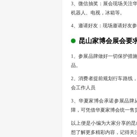
3、微信抽奖：展会现场关注
机器人、电视，冰箱等。
4、邀请好友：现场邀请好友参
昆山家博会展会要
1、参展品牌做好一切保护措
品。
2、消费者提前规划行车路线
会工作人员
3、华夏家博会承诺参展品牌
障，可凭借华夏家博会统一售
以上便是小编为大家分享的昆
想了解更多精彩内容，记得关