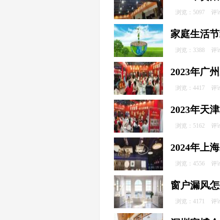
浏览：5097
评
家庭生活节
浏览：3388
评
2023年
浏览：4417
评
2023年
浏览：5162
评
2024年
浏览：4556
评
窗户漏风怎
浏览：4171
评