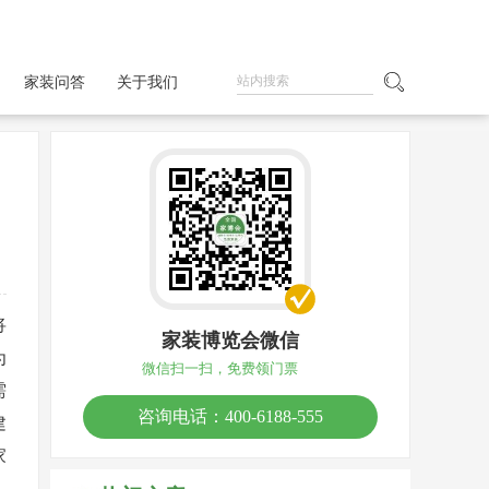
家装问答
关于我们
将
家装博览会微信
为
微信扫一扫，免费领门票
需
咨询电话：400-6188-555
建
家