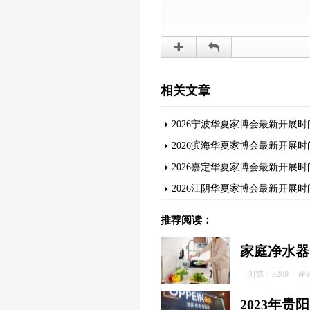
相关文章
2026宁波华夏家博会最新开展
2026滨海华夏家博会最新开展
2026嘉定华夏家博会最新开展
2026江阴华夏家博会最新开展
推荐阅读：
家庭净水器
浏览：3269
评
2023年