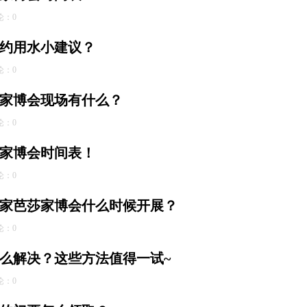
论：0
约用水小建议？
论：0
广州家博会现场有什么？
论：0
天津家博会时间表！
论：0
上海家芭莎家博会什么时候开展？
论：0
么解决？这些方法值得一试~
论：0