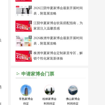
7
2026江阴华夏家博会最新开展时间
表，附逛展攻略
8
江阴华夏家博会软装搭配指南，为
家居注入温馨质感
9
2026株洲华夏家博会最新开展时间
负
表，附逛展攻略
10
株洲华夏家博会定制家居专区，解
锁个性化家装新体验
申请家博会门票
消
常熟家博会
桂林家博会
佛山家博会
待定
时间待定
时间待定
评