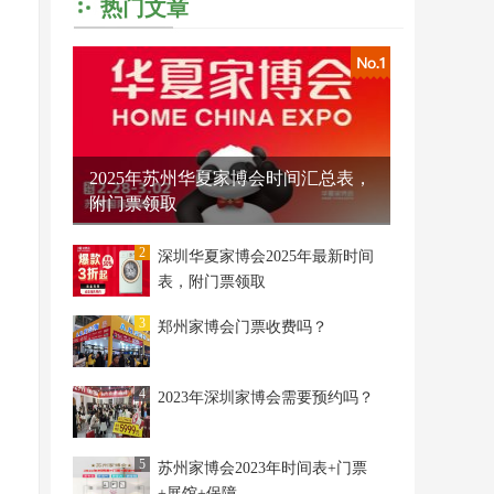
热门文章
2025年苏州华夏家博会时间汇总表，
附门票领取
2
深圳华夏家博会2025年最新时间
表，附门票领取
3
郑州家博会门票收费吗？
4
2023年深圳家博会需要预约吗？
5
苏州家博会2023年时间表+门票
+展馆+保障