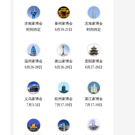
济南家博会
泰州家博会
滨海家博会
时间待定
6月19-21日
时间待定
温州家博会
唐山家博会
贵阳家博会
6月26-28日
6月26-28日
6月27-28日
义乌家博会
杭州家博会
湛江家博会
7月3-5日
7月17-19日
7月17-19日