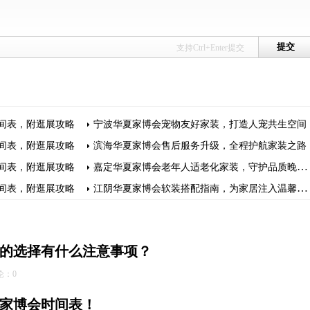
支持Ctrl+Enter提交
时间表，附逛展攻略
宁波华夏家博会宠物友好家装，打造人宠共生空间
时间表，附逛展攻略
滨海华夏家博会售后服务升级，全程护航家装之路
时间表，附逛展攻略
嘉定华夏家博会老年人适老化家装，守护品质晚年生活
时间表，附逛展攻略
江阴华夏家博会软装搭配指南，为家居注入温馨质感
的选择有什么注意事项？
论：0
贵阳家博会时间表！