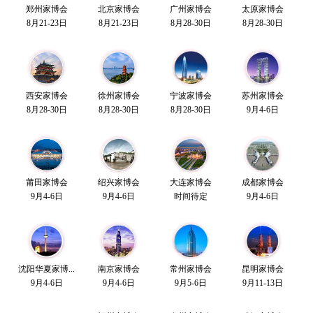
郑州家博会
北京家博会
广州家博会
太原家博会
8月21-23日
8月21-23日
8月28-30日
8月28-30日
西安家博会
徐州家博会
宁波家博会
苏州家博会
8月28-30日
8月28-30日
8月28-30日
9月4-6日
莆田家博会
绍兴家博会
大连家博会
成都家博会
9月4-6日
9月4-6日
时间待定
9月4-6日
沈阳华夏家博...
南京家博会
常州家博会
昆明家博会
9月4-6日
9月4-6日
9月5-6日
9月11-13日