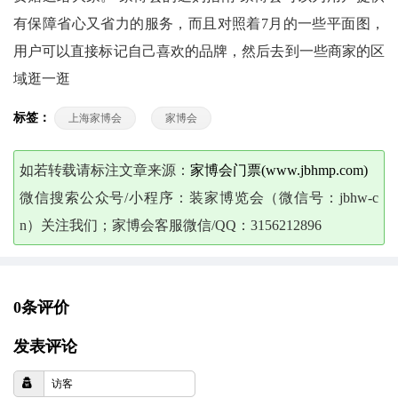
有保障省心又省力的服务，而且对照着7月的一些平面图，
用户可以直接标记自己喜欢的品牌，然后去到一些商家的区
域逛一逛
标签：
上海家博会
家博会
如若转载请标注文章来源：
家博会门票(www.jbhmp.com)
微信搜索公众号/小程序：装家博览会（微信号：jbhw-c
n）关注我们；家博会客服微信/QQ：3156212896
0条评价
发表评论