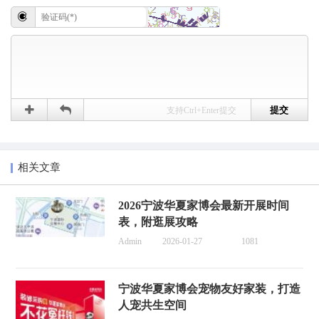
支持Ctrl+Enter提交
相关文章
2026宁波华夏家博会最新开展时间
表，附逛展攻略
Admin
2026-01-27
1081
宁波华夏家博会宠物友好家装，打造
人宠共生空间