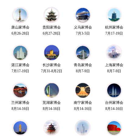
唐山家博会
贵阳家博会
义乌家博会
杭州家博会
6月26-28日
6月27-28日
7月3-5日
7月17-19日
湛江家博会
长沙家博会
青岛家博会
上海家博会
7月17-19日
7月31-8月2日
8月7-9日
8月7-9日
兰州家博会
芜湖家博会
南宁家博会
台州家博会
8月14-16日
8月14-16日
8月14-16日
8月14-16日