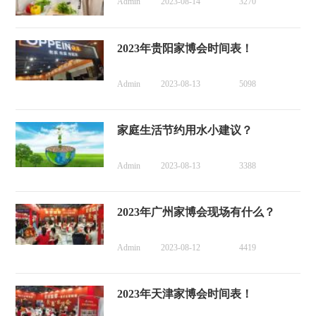
Admin
2023-08-14
3270
2023年贵阳家博会时间表！
Admin
2023-08-13
5098
家庭生活节约用水小建议？
Admin
2023-08-13
3388
2023年广州家博会现场有什么？
Admin
2023-08-12
4419
2023年天津家博会时间表！