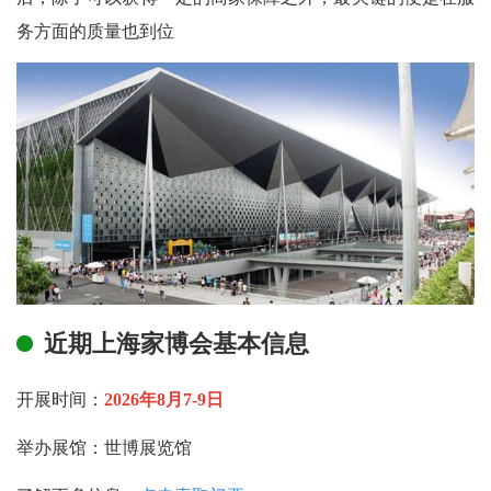
务方面的质量也到位
近期上海家博会基本信息
开展时间：
2026年8月7-9日
举办展馆：世博展览馆