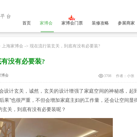
首页
家博会
家博会门票
装修攻略
参展商家
>
上海家博会
-> 现在流行装玄关，到底有没有必要装?
有没有必要装?
家博会
3708
作者：
小张
会设计玄关，诚然，玄关的设计增强了家庭空间的神秘感，起
“后果”也很严重，不但会增加家庭主妇的工作量，还会让空间显
的玄关，到底有没有必要装呢？