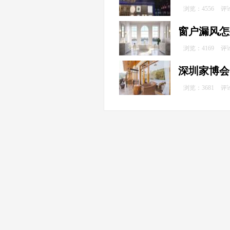
浏览：4556
评
窗户漏风怎
浏览：4169
评
深圳家博会
浏览：3681
评