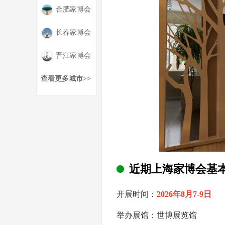
合肥家博会
长春家博会
晋江家博会
查看更多城市>>
近期上海家博会基
开展时间：
2026年8月7-9日
举办展馆：世博展览馆