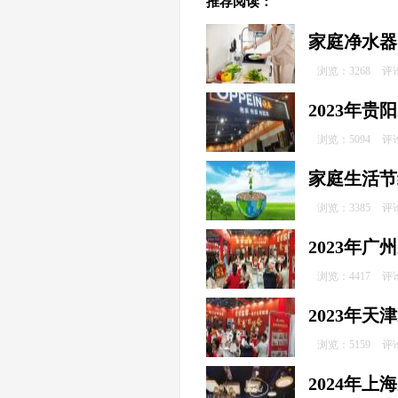
推荐阅读：
家庭净水器
浏览：3268
评
2023年
浏览：5094
评
家庭生活节
浏览：3385
评
2023年
浏览：4417
评
2023年
浏览：5159
评
2024年