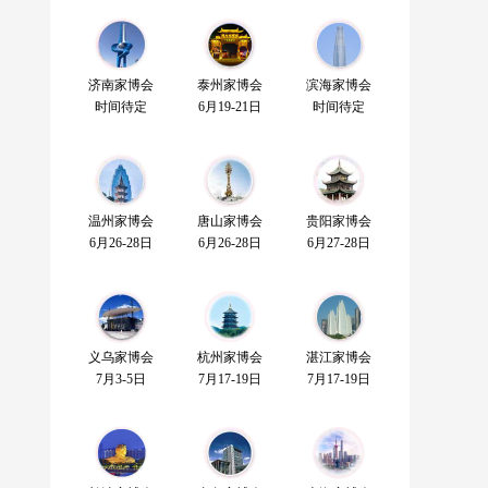
济南家博会
泰州家博会
滨海家博会
时间待定
6月19-21日
时间待定
温州家博会
唐山家博会
贵阳家博会
6月26-28日
6月26-28日
6月27-28日
义乌家博会
杭州家博会
湛江家博会
7月3-5日
7月17-19日
7月17-19日