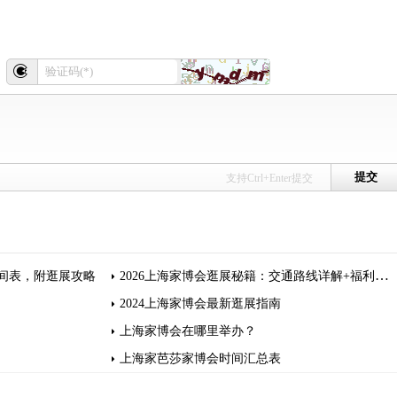
支持Ctrl+Enter提交
时间表，附逛展攻略
2026上海家博会逛展秘籍：交通路线详解+福利活动汇总+免费门票
2024上海家博会最新逛展指南
上海家博会在哪里举办？
上海家芭莎家博会时间汇总表