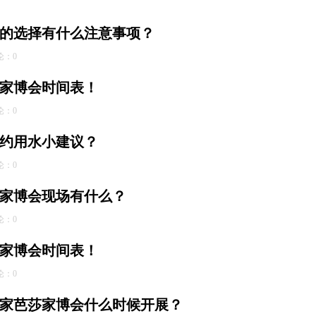
的选择有什么注意事项？
论：0
贵阳家博会时间表！
论：0
约用水小建议？
论：0
广州家博会现场有什么？
论：0
天津家博会时间表！
论：0
上海家芭莎家博会什么时候开展？