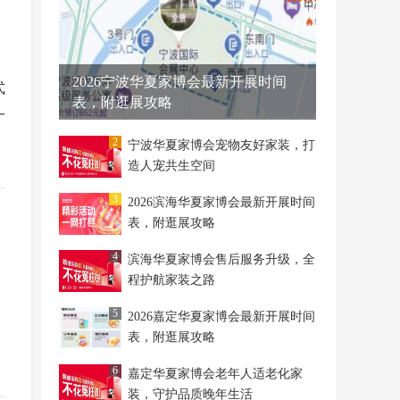
、
2026宁波华夏家博会最新开展时间
式
表，附逛展攻略
一
2
宁波华夏家博会宠物友好家装，打
造人宠共生空间
3
2026滨海华夏家博会最新开展时间
表，附逛展攻略
4
滨海华夏家博会售后服务升级，全
程护航家装之路
5
2026嘉定华夏家博会最新开展时间
表，附逛展攻略
6
嘉定华夏家博会老年人适老化家
装，守护品质晚年生活