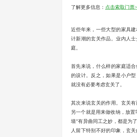
了解更多信息：
点击索取门票>
近些年来，一些大型的家具建
计新潮的玄关作品。业内人士
庭。
首先来说，什么样的家庭适合
的设计。反之，如果是小户型
就没有必要考虑玄关了。
其次来说玄关的作用。玄关有
另一个就是用来做收纳，放置
墙”有异曲同工之妙，都是为
人留下特别不好的印象，玄关