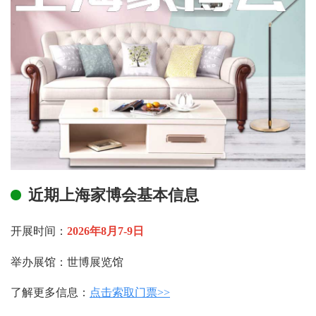
近期上海家博会基本信息
开展时间：
2026年8月7-9日
举办展馆：世博展览馆
了解更多信息：
点击索取门票>>