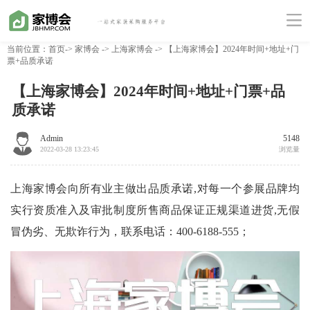
当前位置：
首页
->
家博会
->
上海家博会
-> 【上海家博会】2024年时间+地址+门
票+品质承诺
【上海家博会】2024年时间+地址+门票+品
质承诺
Admin
5148
2022-03-28 13:23:45
浏览量
上海家博会向所有业主做出品质承诺,对每一个参展品牌均
实行资质准入及审批制度所售商品保证正规渠道进货,无假
冒伪劣、无欺诈行为，联系电话：400-6188-555；