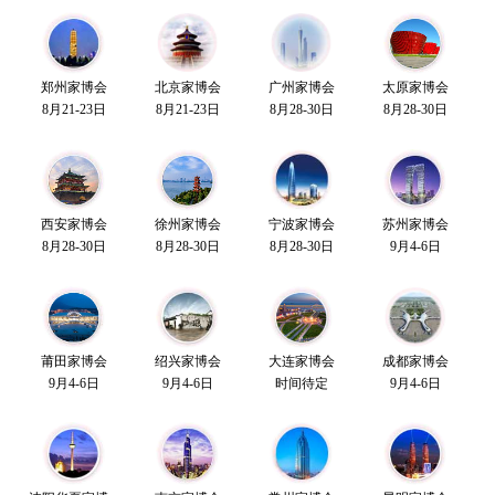
郑州家博会
北京家博会
广州家博会
太原家博会
8月21-23日
8月21-23日
8月28-30日
8月28-30日
西安家博会
徐州家博会
宁波家博会
苏州家博会
8月28-30日
8月28-30日
8月28-30日
9月4-6日
莆田家博会
绍兴家博会
大连家博会
成都家博会
9月4-6日
9月4-6日
时间待定
9月4-6日