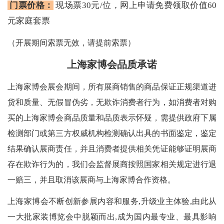
门票价格：
现场票30元/位，网上申请免费领取价值60
元家庭套票
（开展期间索票无效，请提前索票）
上海家博会品质承诺
上海家博会展会期间，所有展商销售的商品保证正规渠道进
货和质量、无假冒伪劣，无欺诈消费者行为，如消费者对购
买的上海家博会商品质量和品质表示怀疑，需提供政府下属
检测部门或第三方权威机构检测确认出具的书面鉴定，鉴定
结果确认展商责任，并且消费者提供相关凭证能够证明展商
存在欺诈行为的，我们会监督展商按照国家相关规定进行退
一赔三，并且取消该展商与上海家博合作资格。
上海家博会不断创新参展内容和服务,升级业主体验,由此从
一大批家装博览会中脱颖而出,成为国内最专业、最具影响