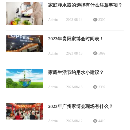
家庭净水器的选择有什么注意事项？
Admin
2023-08-14
3300
2023年贵阳家博会时间表！
Admin
2023-08-13
5099
家庭生活节约用水小建议？
Admin
2023-08-13
3397
2023年广州家博会现场有什么？
Admin
2023-08-12
4419