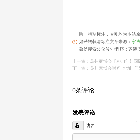
除非特别标注，否则均为本站
如若转载请标注文章来源：
家博会
微信搜索公众号/小程序：家装博览会
上一篇：
苏州家博会【2023年】国
下一篇：
苏州家博会时间+地址+门
0条评论
发表评论