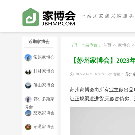
近期家博会
当前位置：
首页
->
家博会
-
常熟家博会
【苏州家博会】2023
桂林家博会
2022-11-09 16:50:51
标签：
苏州
佛山家博会
苏州家博会向所有业主做出品
证正规渠道进货,无假冒伪劣、无欺
鄂尔多斯家
博会
慈溪家博会
昭通家博会