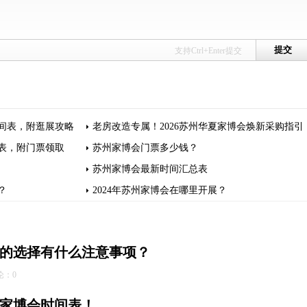
支持Ctrl+Enter提交
时间表，附逛展攻略
老房改造专属！2026苏州华夏家博会焕新采购指引
总表，附门票领取
苏州家博会门票多少钱？
苏州家博会最新时间汇总表
？
2024年苏州家博会在哪里开展？
的选择有什么注意事项？
论：0
贵阳家博会时间表！