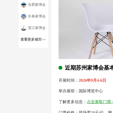
合肥家博会
长春家博会
晋江家博会
查看更多城市>>
近期苏州家博会基
开展时间：
2026年9月4-6日
举办展馆：国际博览中心
了解更多信息：
点击索取门票>
门票价格：现场票20元/位，