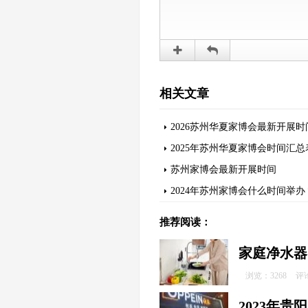
相关文章
2026苏州华夏家博会最新开展
2025年苏州华夏家博会时间汇
苏州家博会最新开展时间
2024年苏州家博会什么时间举办
推荐阅读：
家庭净水器
浏览：3268
评
2023年