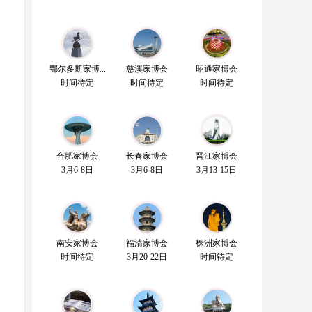
鄂尔多斯家博...
慈溪家博会
昭通家博会
时间待定
时间待定
时间待定
合肥家博会
长春家博会
晋江家博会
3月6-8日
3月6-8日
3月13-15日
南安家博会
福清家博会
株洲家博会
时间待定
3月20-22日
时间待定