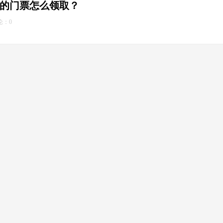
的门票怎么领取？
论：0