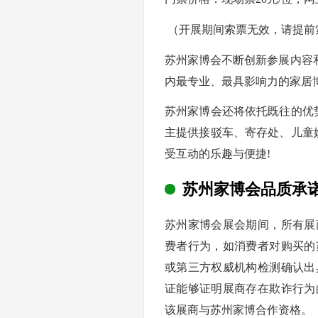
（开展期间索票无效，请提前
苏州家博会不断创新参展内容和
内最专业、最具影响力的家居
苏州家博会还将依托既往的优
主提供接驳车、寄存处、儿童
受互动的乐趣与便捷!
苏州家博会品质承
苏州家博会展会期间，所有展
费者行为，如消费者对购买的
或第三方权威机构检测确认出
证能够证明展商存在欺诈行为
该展商与苏州家博合作资格。