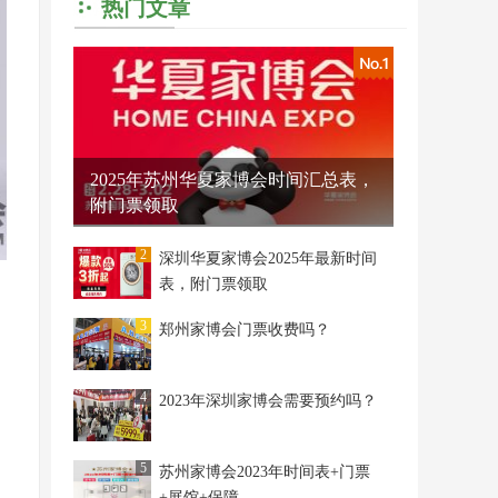
热门文章
2025年苏州华夏家博会时间汇总表，
附门票领取
2
深圳华夏家博会2025年最新时间
表，附门票领取
3
郑州家博会门票收费吗？
4
2023年深圳家博会需要预约吗？
5
苏州家博会2023年时间表+门票
+展馆+保障