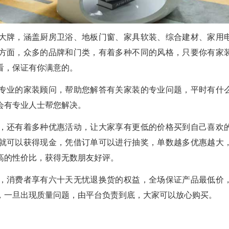
大牌，涵盖厨房卫浴、地板门窗、家具软装、综合建材、家用
方面，众多的品牌和门类，有着多种不同的风格，只要你有家
看，保证有你满意的。
专业的家装顾问，帮助您解答有关家装的专业问题，平时有什
会有专业人士帮您解决。
，还有着多种优惠活动，让大家享有更低的价格买到自己喜欢
就可以获得现金，凭借订单可以进行抽奖，单数越多优惠越大
高的性价比，获得无数朋友好评。
，消费者享有六十天无忧退换货的权益，全场保证产品最低价
，一旦出现质量问题，由平台负责到底，大家可以放心购买。