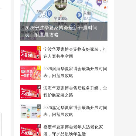
2026宁波华夏家博会最新开展时间
表，附逛展攻略
2
宁波华夏家博会宠物友好家装，打
造人宠共生空间
3
2026滨海华夏家博会最新开展时间
表，附逛展攻略
4
滨海华夏家博会售后服务升级，全
程护航家装之路
5
2026嘉定华夏家博会最新开展时间
表，附逛展攻略
6
嘉定华夏家博会老年人适老化家
装，守护品质晚年生活