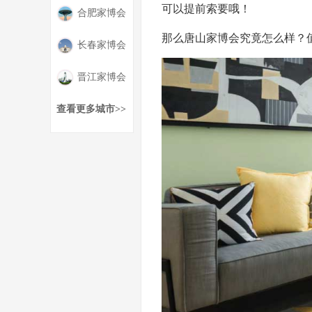
可以提前索要哦！
合肥家博会
那么唐山家博会究竟怎么样？
长春家博会
晋江家博会
查看更多城市>>