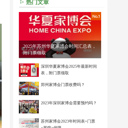
热门文章
2025年苏州华夏家博会时间汇总表，
附门票领取
2
深圳华夏家博会2025年最新时间
表，附门票领取
3
郑州家博会门票收费吗？
4
2023年深圳家博会需要预约吗？
5
苏州家博会2023年时间表+门票
+展馆+保障