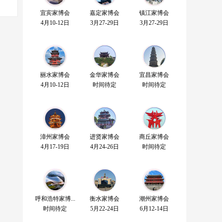
宜宾家博会
嘉定家博会
镇江家博会
4月10-12日
3月27-29日
3月27-29日
丽水家博会
金华家博会
宜昌家博会
4月10-12日
时间待定
时间待定
漳州家博会
进贤家博会
商丘家博会
4月17-19日
4月24-26日
时间待定
呼和浩特家博...
衡水家博会
潮州家博会
时间待定
5月22-24日
6月12-14日