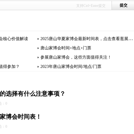
支持Ctrl+Enter提交
会核心价值解读
2025唐山华夏家博会最新时间表，点击查看逛展攻略
唐山家博会时间+地点+门票
参展唐山家博会，这些方面值得关注！
不值得参加？
2023年唐山家博会时间/地点/门票
的选择有什么注意事项？
论：0
贵阳家博会时间表！
论：0