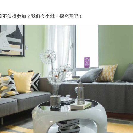
值不值得参加？我们今个就一探究竟吧！