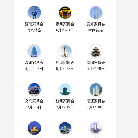
济南家博会
泰州家博会
滨海家博会
时间待定
6月19-21日
时间待定
温州家博会
唐山家博会
贵阳家博会
6月26-28日
6月26-28日
6月27-28日
义乌家博会
杭州家博会
湛江家博会
7月3-5日
7月17-19日
7月17-19日