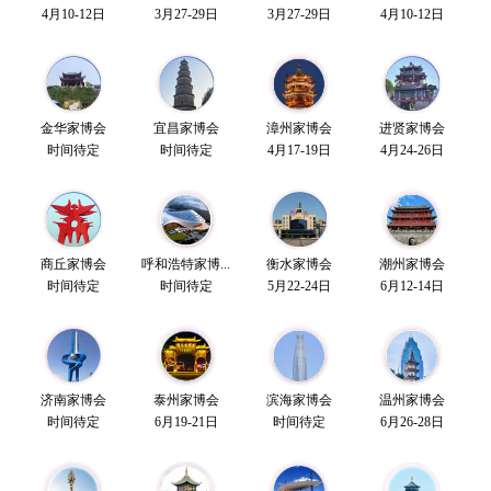
4月10-12日
3月27-29日
3月27-29日
4月10-12日
金华家博会
宜昌家博会
漳州家博会
进贤家博会
时间待定
时间待定
4月17-19日
4月24-26日
商丘家博会
呼和浩特家博...
衡水家博会
潮州家博会
时间待定
时间待定
5月22-24日
6月12-14日
济南家博会
泰州家博会
滨海家博会
温州家博会
时间待定
6月19-21日
时间待定
6月26-28日