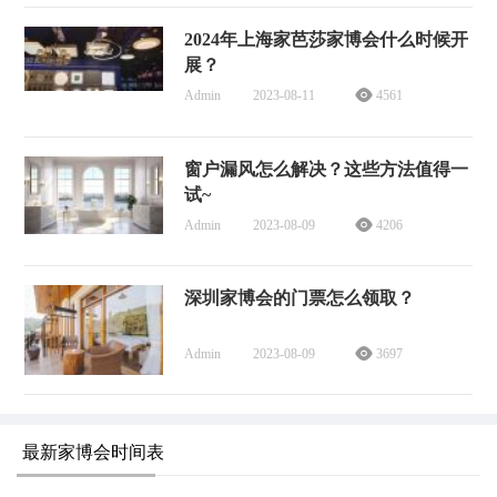
2024年上海家芭莎家博会什么时候开
展？
Admin
2023-08-11
4561
窗户漏风怎么解决？这些方法值得一
试~
Admin
2023-08-09
4206
深圳家博会的门票怎么领取？
Admin
2023-08-09
3697
最新家博会时间表