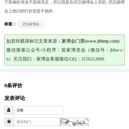
于装修的资金不是很充足，所以我是在武汉婚博会上买的, 武汉婚博
会上他们的打折还是不错的
标签：
武汉家博会
如若转载请标注文章来源：
家博会门票(www.jbhmp.com)
微信搜索公众号/小程序：装家博览会（微信号：jbhw-c
n）关注我们；家博会客服微信/QQ：3156212896
0条评价
发表评论