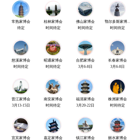
常熟家博会
桂林家博会
佛山家博会
鄂尔多斯家博...
待定
时间待定
时间待定
时间待定
慈溪家博会
昭通家博会
合肥家博会
长春家博会
时间待定
时间待定
3月6-8日
3月6-8日
晋江家博会
南安家博会
福清家博会
株洲家博会
3月13-15日
时间待定
3月20-22日
时间待定
宜宾家博会
嘉定家博会
镇江家博会
丽水家博会