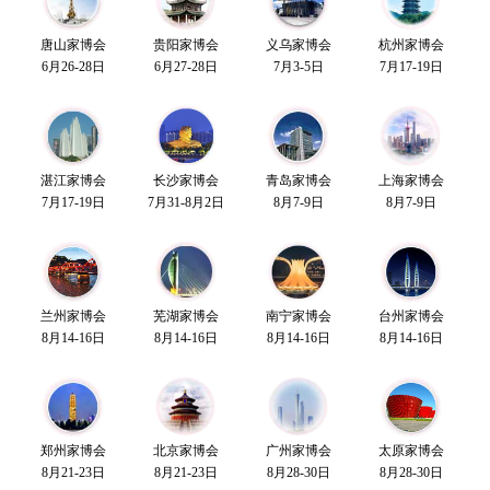
唐山家博会
贵阳家博会
义乌家博会
杭州家博会
6月26-28日
6月27-28日
7月3-5日
7月17-19日
湛江家博会
长沙家博会
青岛家博会
上海家博会
7月17-19日
7月31-8月2日
8月7-9日
8月7-9日
兰州家博会
芜湖家博会
南宁家博会
台州家博会
8月14-16日
8月14-16日
8月14-16日
8月14-16日
郑州家博会
北京家博会
广州家博会
太原家博会
8月21-23日
8月21-23日
8月28-30日
8月28-30日