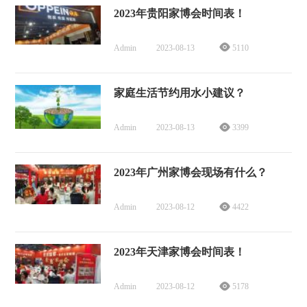
2023年贵阳家博会时间表！
Admin
2023-08-13
5110
家庭生活节约用水小建议？
Admin
2023-08-13
3399
2023年广州家博会现场有什么？
Admin
2023-08-12
4422
2023年天津家博会时间表！
Admin
2023-08-12
5178