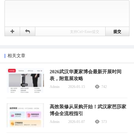
支持Ctrl+Enter提交
相关文章
2026武汉华夏家博会最新开展时间
表，附逛展攻略
Admin
2026-01-15
742
高效装修从采购开始！武汉家芭莎家
博会全流程指引
Admin
2026-01-07
573