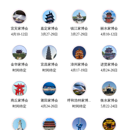
宜宾家博会
嘉定家博会
镇江家博会
丽水家博会
4月10-12日
3月27-29日
3月27-29日
4月10-12日
金华家博会
宜昌家博会
漳州家博会
进贤家博会
时间待定
时间待定
4月17-19日
4月24-26日
商丘家博会
莆田家博会
呼和浩特家博...
衡水家博会
时间待定
4月24-26日
时间待定
5月22-24日