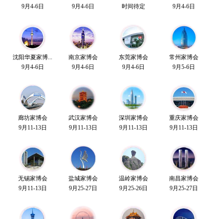
9月4-6日
9月4-6日
时间待定
9月4-6日
沈阳华夏家博...
南京家博会
东莞家博会
常州家博会
9月4-6日
9月4-6日
9月4-6日
9月5-6日
廊坊家博会
武汉家博会
深圳家博会
重庆家博会
9月11-13日
9月11-13日
9月11-13日
9月11-13日
无锡家博会
盐城家博会
温岭家博会
南昌家博会
9月11-13日
9月25-27日
9月25-26日
9月25-27日