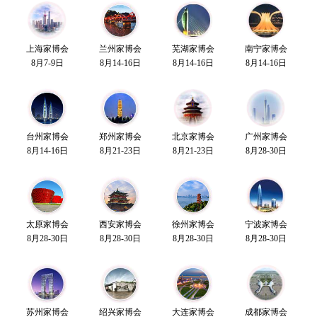
上海家博会
兰州家博会
芜湖家博会
南宁家博会
8月7-9日
8月14-16日
8月14-16日
8月14-16日
台州家博会
郑州家博会
北京家博会
广州家博会
8月14-16日
8月21-23日
8月21-23日
8月28-30日
太原家博会
西安家博会
徐州家博会
宁波家博会
8月28-30日
8月28-30日
8月28-30日
8月28-30日
苏州家博会
绍兴家博会
大连家博会
成都家博会