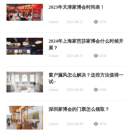
2023年天津家博会时间表！
Admin
2023-08-12
5159
2024年上海家芭莎家博会什么时候开
展？
Admin
2023-08-11
4556
窗户漏风怎么解决？这些方法值得一
试~
Admin
2023-08-09
4169
深圳家博会的门票怎么领取？
Admin
2023-08-09
3678