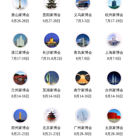
唐山家博会
贵阳家博会
义乌家博会
杭州家博会
6月26-28日
6月27-28日
7月3-5日
7月17-19日
湛江家博会
长沙家博会
青岛家博会
上海家博会
7月17-19日
7月31-8月2日
8月7-9日
8月7-9日
兰州家博会
芜湖家博会
南宁家博会
台州家博会
8月14-16日
8月14-16日
8月14-16日
8月14-16日
郑州家博会
北京家博会
广州家博会
太原家博会
8月21-23日
8月21-23日
8月28-30日
8月28-30日