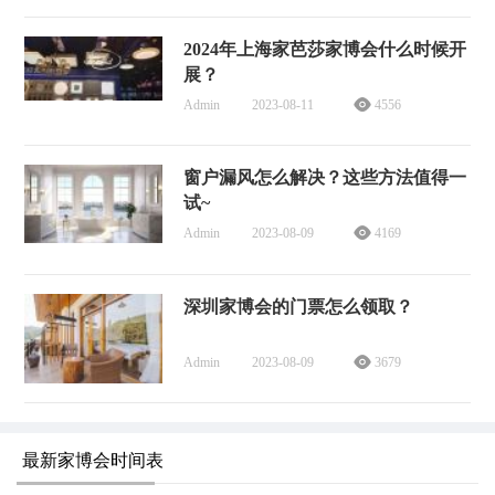
2024年上海家芭莎家博会什么时候开
展？
Admin
2023-08-11
4556
窗户漏风怎么解决？这些方法值得一
试~
Admin
2023-08-09
4169
深圳家博会的门票怎么领取？
Admin
2023-08-09
3679
最新家博会时间表