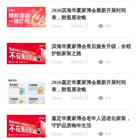
2026滨海华夏家博会最新开展时间
表，附逛展攻略
Admin
2026-01-27
884
滨海华夏家博会售后服务升级，全程
护航家装之路
Admin
2026-01-27
942
2026嘉定华夏家博会最新开展时间
表，附逛展攻略
Admin
2026-01-27
879
嘉定华夏家博会老年人适老化家装，
守护品质晚年生活
Admin
2026-01-27
818