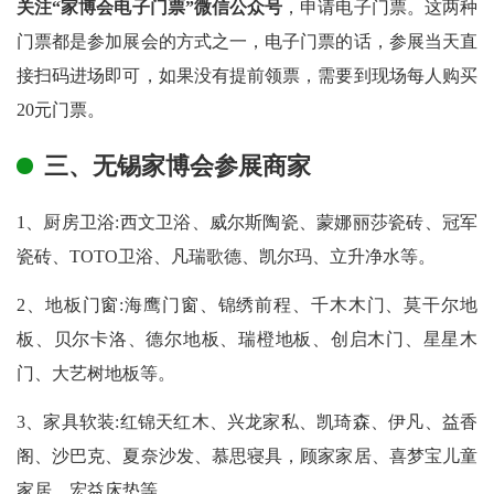
关注“家博会电子门票”微信公众号
，申请电子门票。这两种
门票都是参加展会的方式之一，电子门票的话，参展当天直
接扫码进场即可，如果没有提前领票，需要到现场每人购买
20元门票。
三、无锡家博会参展商家
1、厨房卫浴:西文卫浴、威尔斯陶瓷、蒙娜丽莎瓷砖、冠军
瓷砖、TOTO卫浴、凡瑞歌德、凯尔玛、立升净水等。
2、地板门窗:海鹰门窗、锦绣前程、千木木门、莫干尔地
板、贝尔卡洛、德尔地板、瑞橙地板、创启木门、星星木
门、大艺树地板等。
3、家具软装:红锦天红木、兴龙家私、凯琦森、伊凡、益香
阁、沙巴克、夏奈沙发、慕思寝具，顾家家居、喜梦宝儿童
家居、宏益床垫等。