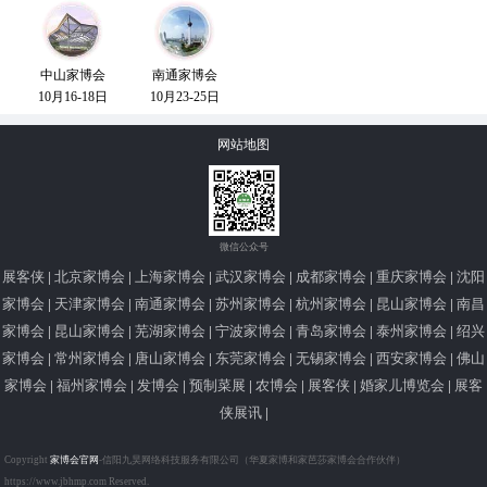
中山家博会
南通家博会
10月16-18日
10月23-25日
网站地图
微信公众号
展客侠
|
北京家博会
|
上海家博会
|
武汉家博会
|
成都家博会
|
重庆家博会
|
沈阳
家博会
|
天津家博会
|
南通家博会
|
苏州家博会
|
杭州家博会
|
昆山家博会
|
南昌
家博会
|
昆山家博会
|
芜湖家博会
|
宁波家博会
|
青岛家博会
|
泰州家博会
|
绍兴
家博会
|
常州家博会
|
唐山家博会
|
东莞家博会
|
无锡家博会
|
西安家博会
|
佛山
家博会
|
福州家博会
|
发博会
|
预制菜展
|
农博会
|
展客侠
|
婚家儿博览会
|
展客
侠展讯
|
Copyright
家博会官网
-信阳九昊网络科技服务有限公司（华夏家博和家芭莎家博会合作伙伴）
https://www.jbhmp.com Reserved.