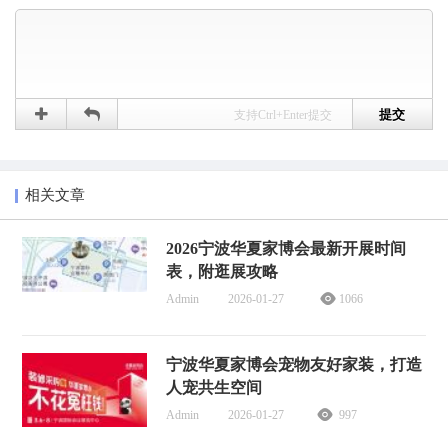
支持Ctrl+Enter提交
相关文章
2026宁波华夏家博会最新开展时间
表，附逛展攻略
Admin
2026-01-27
1066
宁波华夏家博会宠物友好家装，打造
人宠共生空间
Admin
2026-01-27
997