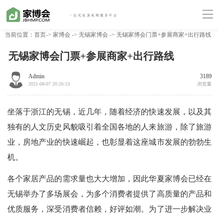
当前位置：
首页
->
家博会
->
无锡家博会
-> 无锡家博会门票+参展商家+出行路线
无锡家博会门票+参展商家+出行路线
Admin
3189
2021-08-07 20:26:53
浏览量
坐落于浙江的无锡，近几年，随着经济的快速发展，以及其
独有的人文历史风貌吸引着全国各地的人来旅游，除了旅游
业，房地产业的快速崛起，也彰显着这座城市发展的勃勃生
机。
各个家居产品的需求量也大大增加，因此华夏家博会已经在
无锡举办了多场展会，为多个消费者提供了高质量的产品和
优质服务，深受消费者信赖，好评如潮。为了进一步解决业