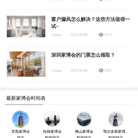
窗户漏风怎么解决？这些方法值得一
试~
Admin
2023-08-09
4174
深圳家博会的门票怎么领取？
Admin
2023-08-09
3685
最新家博会时间表
常熟家博会
桂林家博会
佛山家博会
鄂尔多斯家博...
待定
时间待定
时间待定
时间待定