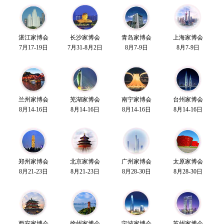
湛江家博会
长沙家博会
青岛家博会
上海家博会
7月17-19日
7月31-8月2日
8月7-9日
8月7-9日
兰州家博会
芜湖家博会
南宁家博会
台州家博会
8月14-16日
8月14-16日
8月14-16日
8月14-16日
郑州家博会
北京家博会
广州家博会
太原家博会
8月21-23日
8月21-23日
8月28-30日
8月28-30日
西安家博会
徐州家博会
宁波家博会
苏州家博会