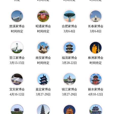
慈溪家博会
昭通家博会
合肥家博会
长春家博会
时间待定
时间待定
3月6-8日
3月6-8日
晋江家博会
南安家博会
福清家博会
株洲家博会
3月13-15日
时间待定
3月20-22日
时间待定
宜宾家博会
嘉定家博会
镇江家博会
丽水家博会
4月10-12日
3月27-29日
3月27-29日
4月10-12日