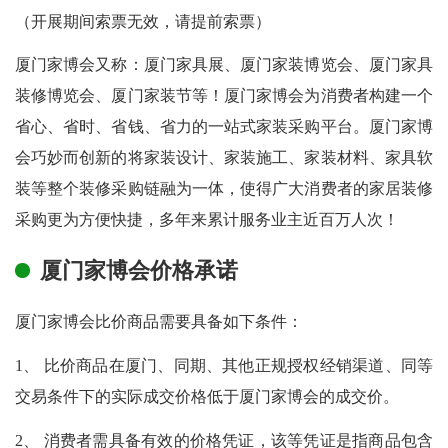
（开展期间索票无效，请提前索票）
厦门家博会又称：厦门家具展、厦门家装博览会、厦门家具
装修博览会、厦门家装节等！厦门家博会为消费者构建一个
省心、省时、省钱、省力的一站式家装采购平台。厦门家博
会巧妙而创新的将家装设计、家装施工、家装材料、家具软
装等整个装修采购链融为一体，使得广大消费者的家居装修
采购更为方便快捷，多年来累计服务业主近百万人次！
厦门家博会价格承诺
厦门家博会比价商品需要具备如下条件：
1、 比价商品在厦门、同期、其他正规授权经销渠道、同等
交易条件下的实际成交价格低于厦门家博会的成交价。
2、 消费者需具备有效的价格凭证，该等凭证是指商品包含