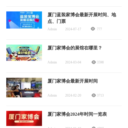
厦门蓝装家博会最新开展时间、地
点、门票
Admin
2024-07-17
777
厦门家博会的展馆在哪里？
Admin
2024-03-04
3598
厦门家博会最新开展时间
Admin
2024-02-20
3713
厦门家博会2024年时间一览表