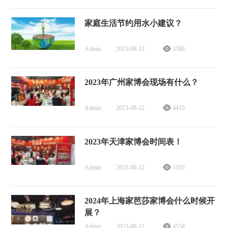
家庭生活节约用水小建议？
Admin
2023-08-13
3388
2023年广州家博会现场有什么？
Admin
2023-08-12
4419
2023年天津家博会时间表！
Admin
2023-08-12
5163
2024年上海家芭莎家博会什么时候开
展？
Admin
2023-08-11
4558