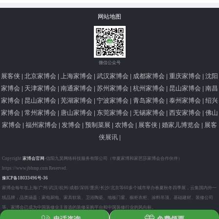
网站地图
微信公众号
展客侠
|
北京家博会
|
上海家博会
|
武汉家博会
|
成都家博会
|
重庆家博会
|
沈阳
家博会
|
天津家博会
|
南通家博会
|
苏州家博会
|
杭州家博会
|
昆山家博会
|
南昌
家博会
|
昆山家博会
|
芜湖家博会
|
宁波家博会
|
青岛家博会
|
泰州家博会
|
绍兴
家博会
|
常州家博会
|
唐山家博会
|
东莞家博会
|
无锡家博会
|
西安家博会
|
佛山
家博会
|
福州家博会
|
发博会
|
预制菜展
|
农博会
|
展客侠
|
婚家儿博览会
|
展客
侠展讯
|
Copyright
家博会官网
-信阳九昊网络科技服务有限公司（华夏家博和家芭莎家博会合作伙伴）
https://www.jbhmp.com Reserved.
豫ICP备18033496号-36
家博会每年在上海/广州/武汉/杭州/成都/深圳/重庆/长沙/北京等60多个城市举办春夏秋冬四季展，云集国内外一
线品牌，品类涵盖：家电厨电、家具软装、卫浴陶瓷、地板门窗、橱柜衣柜、涂料吊顶、基础建材、装修公司
等。家博会已成为中国装修业主首选的装修采购平台和中国装修行业的风向标。