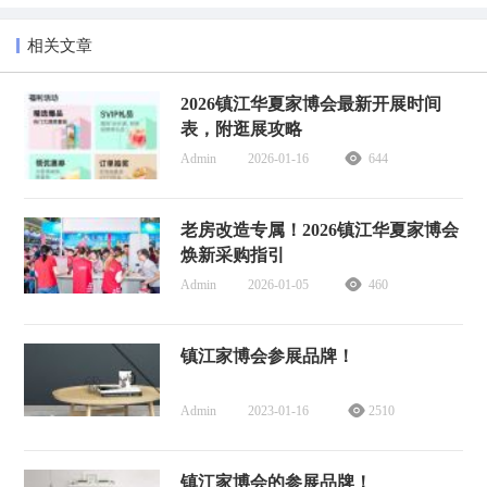
相关文章
2026镇江华夏家博会最新开展时间
表，附逛展攻略
Admin
2026-01-16
644
老房改造专属！2026镇江华夏家博会
焕新采购指引
Admin
2026-01-05
460
镇江家博会参展品牌！
Admin
2023-01-16
2510
镇江家博会的参展品牌！