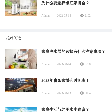
为什么要选择镇江家博会？
Admin
2022-05-14
2192
推荐阅读
家庭净水器的选择有什么注意事项？
Admin
2023-08-14
3268
2023年贵阳家博会时间表！
Admin
2023-08-13
5094
家庭生活节约用水小建议？