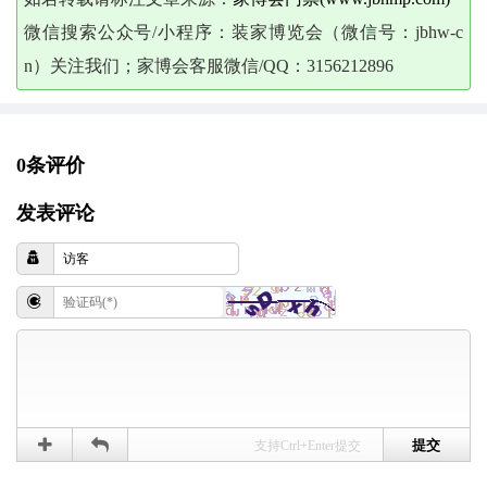
微信搜索公众号/小程序：装家博览会（微信号：jbhw-c
n）关注我们；家博会客服微信/QQ：3156212896
0条评价
发表评论
支持Ctrl+Enter提交