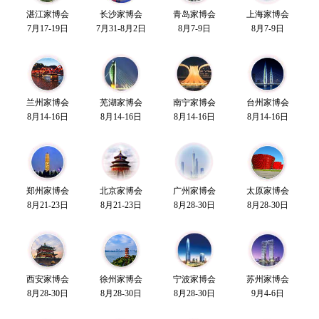
湛江家博会
长沙家博会
青岛家博会
上海家博会
7月17-19日
7月31-8月2日
8月7-9日
8月7-9日
兰州家博会
芜湖家博会
南宁家博会
台州家博会
8月14-16日
8月14-16日
8月14-16日
8月14-16日
郑州家博会
北京家博会
广州家博会
太原家博会
8月21-23日
8月21-23日
8月28-30日
8月28-30日
西安家博会
徐州家博会
宁波家博会
苏州家博会
8月28-30日
8月28-30日
8月28-30日
9月4-6日