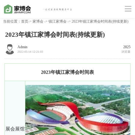
当前位置：
首页
->
家博会
->
镇江家博会
-> 2023年镇江家博会时间表(持续更新)
2023年镇江家博会时间表(持续更新)
Admin
2825
2022-05-14 12:21:03
浏览量
2023年镇江家博会时间表
展会展馆