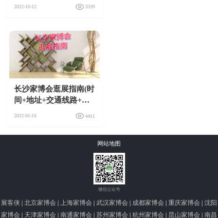
2022-10-12
3339
长沙家博会逛展指南(时
间+地址+交通线路+门
票索取入口)
2022-01-16
4411
网站地图
微信公众号
展客侠
|
北京家博会
|
上海家博会
|
武汉家博会
|
成都家博会
|
重庆家博会
|
沈阳
家博会
|
天津家博会
|
南通家博会
|
苏州家博会
|
杭州家博会
|
昆山家博会
|
南昌