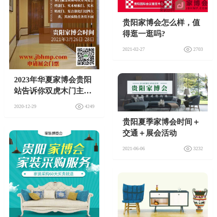
贵阳家博会怎么样，值
得逛一逛吗?
2021-02-27
2703
2023年华夏家博会贵阳
站告诉你双虎木门主要
有哪些产品？
2020-12-29
4249
贵阳夏季家博会时间＋
交通＋展会活动
2021-06-06
3232