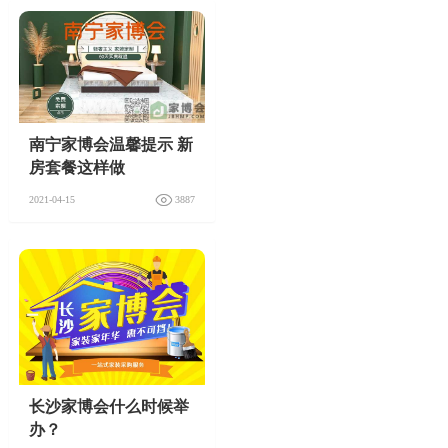
南宁家博会温馨提示 新
房套餐这样做
2021-04-15
3887
长沙家博会什么时候举
办？