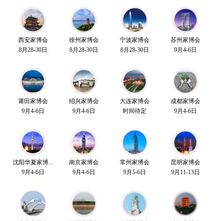
西安家博会
徐州家博会
宁波家博会
苏州家博会
8月28-30日
8月28-30日
8月28-30日
9月4-6日
莆田家博会
绍兴家博会
大连家博会
成都家博会
9月4-6日
9月4-6日
时间待定
9月4-6日
沈阳华夏家博...
南京家博会
常州家博会
昆明家博会
9月4-6日
9月4-6日
9月5-6日
9月11-13日