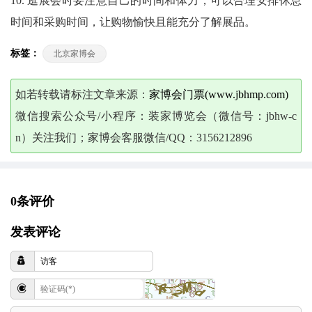
10. 逛展会时要注意自己的时间和体力，可以合理安排休息
时间和采购时间，让购物愉快且能充分了解展品。
标签：
北京家博会
如若转载请标注文章来源：
家博会门票(www.jbhmp.com)
微信搜索公众号/小程序：装家博览会（微信号：jbhw-c
n）关注我们；家博会客服微信/QQ：3156212896
0条评价
发表评论