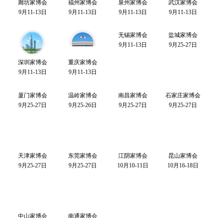
廊坊家博会
福州家博会
泉州家博会
武汉家博会
9月11-13日
9月11-13日
9月11-13日
9月11-13日
深圳家博会
重庆家博会
无锡家博会
盐城家博会
9月11-13日
9月11-13日
9月11-13日
9月25-27日
石家庄家博会
9月25-27日
厦门家博会
温岭家博会
南昌家博会
9月25-27日
9月25-26日
9月25-27日
天津家博会
东莞家博会
江阴家博会
昆山家博会
9月25-27日
9月25-27日
10月10-11日
10月16-18日
中山家博会
南通家博会