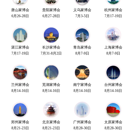
唐山家博会
贵阳家博会
义乌家博会
杭州家博会
6月26-28日
6月27-28日
7月3-5日
7月17-19日
湛江家博会
长沙家博会
青岛家博会
上海家博会
7月17-19日
7月31-8月2日
8月7-9日
8月7-9日
兰州家博会
芜湖家博会
南宁家博会
台州家博会
8月14-16日
8月14-16日
8月14-16日
8月14-16日
郑州家博会
北京家博会
广州家博会
太原家博会
8月21-23日
8月21-23日
8月28-30日
8月28-30日