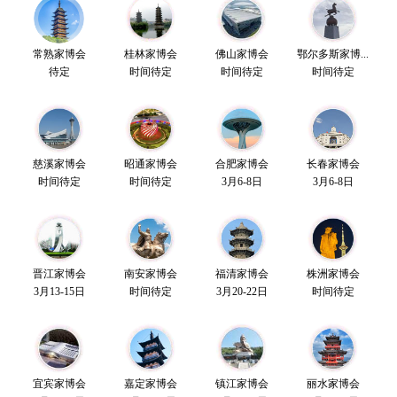
常熟家博会
桂林家博会
佛山家博会
鄂尔多斯家博...
待定
时间待定
时间待定
时间待定
慈溪家博会
昭通家博会
合肥家博会
长春家博会
时间待定
时间待定
3月6-8日
3月6-8日
晋江家博会
南安家博会
福清家博会
株洲家博会
3月13-15日
时间待定
3月20-22日
时间待定
宜宾家博会
嘉定家博会
镇江家博会
丽水家博会