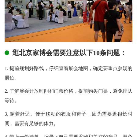
逛北京家博会需要注意以下10条问题：
1. 提前规划好路线，仔细查看展会地图，确定要重点参观的
展位。
2. 了解展会开放时间和门票价格，提前购买门票，避免排队
等待。
3. 穿着舒适、便于移动的衣服和鞋子，因为需要逛很长时
间，需要有足够的体力。
4. 带上一份清单，记录下自己需要采购和关注的产品，避免