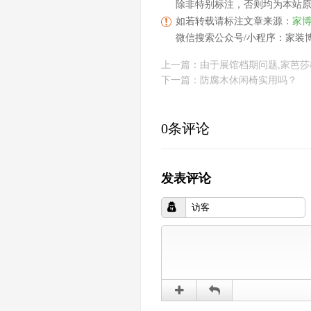
除非特别标注，否则均为本站
如若转载请标注文章来源：
家博会
微信搜索公众号/小程序：家装博览会
上一篇：
由于展馆档期问题,家芭
下一篇：
防腐木休闲椅实用吗？
0条评论
发表评论