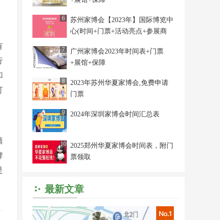
6
苏州家博会【2023年】国际博览中
心(时间+门票+活动亮点+参展商
家)
有
7
广州家博会2023年时间表+门票
行
+展馆+保障
和
8
2023年苏州华夏家博会,免费申请
可
门票
9
2024年深圳家博会时间汇总表
墙
10
2025郑州华夏家博会时间表，附门
牌
票领取
是
最新文章