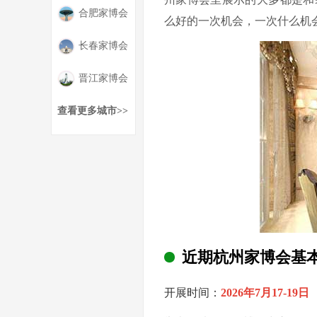
合肥家博会
么好的一次机会，一次什么机
长春家博会
晋江家博会
查看更多城市>>
近期杭州家博会基
开展时间：
2026年7月17-19日