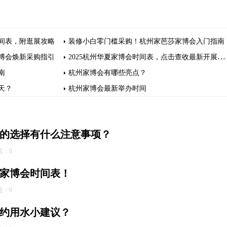
时间表，附逛展攻略
装修小白零门槛采购！杭州家芭莎家博会入门指南
家博会焕新采购指引
2025杭州华夏家博会时间表，点击查收最新开展时间
南
杭州家博会有哪些亮点？
天？
杭州家博会最新举办时间
的选择有什么注意事项？
论：0
贵阳家博会时间表！
论：0
约用水小建议？