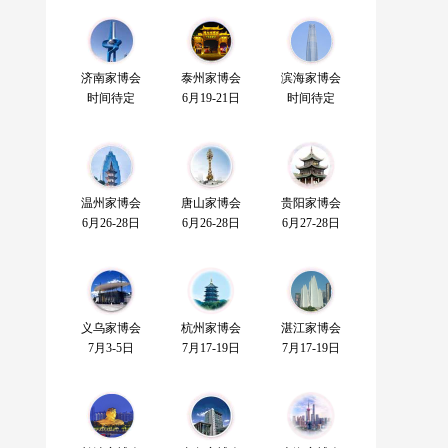
济南家博会
泰州家博会
滨海家博会
时间待定
6月19-21日
时间待定
温州家博会
唐山家博会
贵阳家博会
6月26-28日
6月26-28日
6月27-28日
义乌家博会
杭州家博会
湛江家博会
7月3-5日
7月17-19日
7月17-19日