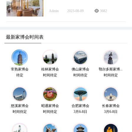
Admin
2023-08-09
3682
最新家博会时间表
常熟家博会
桂林家博会
佛山家博会
鄂尔多斯家博...
待定
时间待定
时间待定
时间待定
慈溪家博会
昭通家博会
合肥家博会
长春家博会
时间待定
时间待定
3月6-8日
3月6-8日