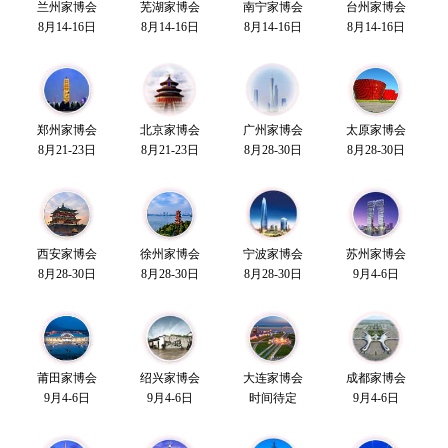
兰州家博会
芜湖家博会
南宁家博会
台州家博会
8月14-16日
8月14-16日
8月14-16日
8月14-16日
郑州家博会
北京家博会
广州家博会
太原家博会
8月21-23日
8月21-23日
8月28-30日
8月28-30日
西安家博会
徐州家博会
宁波家博会
苏州家博会
8月28-30日
8月28-30日
8月28-30日
9月4-6日
莆田家博会
绍兴家博会
大连家博会
成都家博会
9月4-6日
9月4-6日
时间待定
9月4-6日