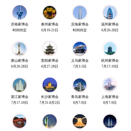
济南家博会
泰州家博会
滨海家博会
温州家博会
时间待定
6月19-21日
时间待定
6月26-28日
唐山家博会
贵阳家博会
义乌家博会
杭州家博会
6月26-28日
6月27-28日
7月3-5日
7月17-19日
湛江家博会
长沙家博会
青岛家博会
上海家博会
7月17-19日
7月31-8月2日
8月7-9日
8月7-9日