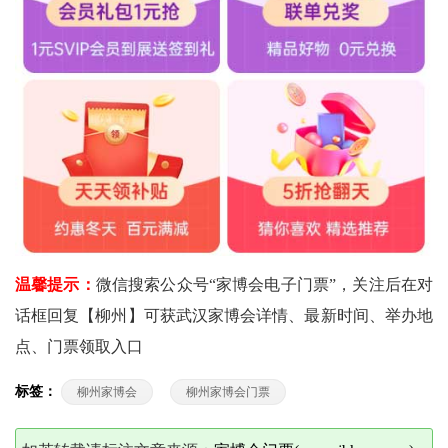
温馨提示：
微信搜索公众号“家博会电子门票”，关注后在对
话框回复【柳州】可获武汉家博会详情、最新时间、举办地
点、门票领取入口
标签：
柳州家博会
柳州家博会门票