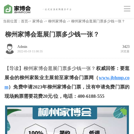
当前位置：
首页
->
家博会
->
柳州家博会
-> 柳州家博会逛展门票多少钱一张？
柳州家博会逛展门票多少钱一张？
Admin
3423
2022-05-19 11:00:35
浏览量
【导读】柳州家博会逛展门票多少钱一张？
权威回答：要逛
展会的柳州家装业主展前至家博会门票网（
www.jbhmp.co
m
）免费申请2023年柳州家博会门票，没有申请免费门票的
现场购票需要花费20元/位，电话：400-6188-555