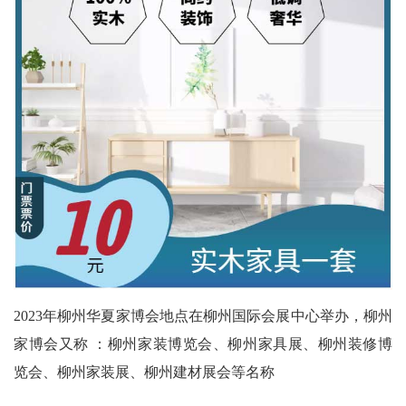
2023年柳州华夏家博会地点在柳州国际会展中心举办，柳州
家博会又称 ：柳州家装博览会、柳州家具展、柳州装修博
览会、柳州家装展、柳州建材展会等名称