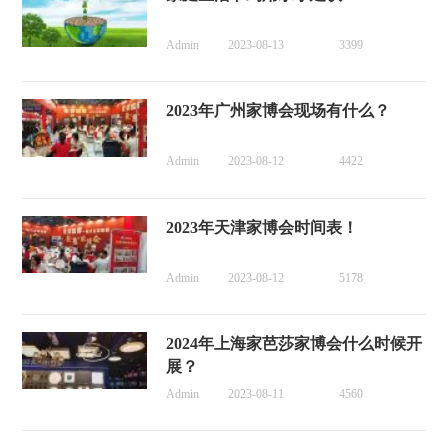
Admin
2023-08-13
3399
2023年广州家博会现场有什么？
Admin
2023-08-12
4422
2023年天津家博会时间表！
Admin
2023-08-12
5178
2024年上海家芭莎家博会什么时候开
展？
Admin
2023-08-11
4560