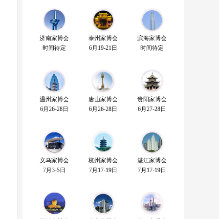
济南家博会
泰州家博会
滨海家博会
时间待定
6月19-21日
时间待定
温州家博会
唐山家博会
贵阳家博会
6月26-28日
6月26-28日
6月27-28日
义乌家博会
杭州家博会
湛江家博会
7月3-5日
7月17-19日
7月17-19日