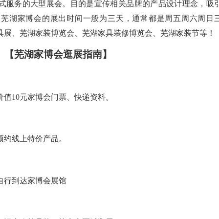
式服务的大型展会。目的是宣传相关品牌的产品设计理念，吸
。芜湖家博会的展出时间一般为三天，通常都是周五周六周日
具展、芜湖家装博览会、芜湖家具装修博览会、芜湖家装节等！
【芜湖家博会逛展指南】
价值10元家博会门票、快递资料。
预约线上特价产品。
自行到达家博会展馆