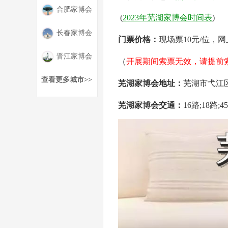
合肥家博会
(
2023年芜湖家博会时间表
)
长春家博会
门票价格：
现场票10元/位，
晋江家博会
（
开展期间索票无效，请提前
查看更多城市>>
芜湖家博会地址：
芜湖市弋江区
芜湖家博会交通：
16路;18路;