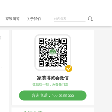
家装问答
关于我们
)
家装博览会微信
微信扫一扫，免费领门票
咨询电话：400-6188-555