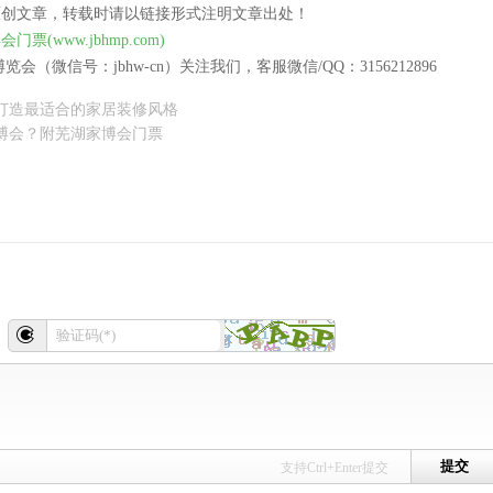
原创文章，转载时请以链接形式注明文章出处！
门票(www.jbhmp.com)
（微信号：jbhw-cn）关注我们，客服微信/QQ：3156212896
打造最适合的家居装修风格
博会？附芜湖家博会门票
支持Ctrl+Enter提交