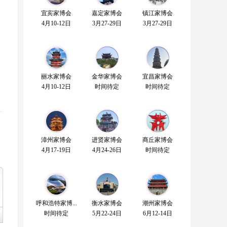
宜宾家博会
嘉定家博会
镇江家博会
4月10-12日
3月27-29日
3月27-29日
丽水家博会
金华家博会
宜昌家博会
4月10-12日
时间待定
时间待定
漳州家博会
进贤家博会
商丘家博会
4月17-19日
4月24-26日
时间待定
呼和浩特家博...
衡水家博会
潮州家博会
时间待定
5月22-24日
6月12-14日