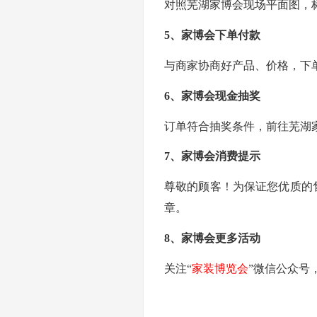
对照芜湖家博会现场平面图，
5、家博会下单付款
与商家协商好产品、价格，下
6、家博会现金抽奖
订单符合抽奖条件，前往芜湖家
7、家博会消费提示
尊敬的顾客！为保证您优质的
章。
8、家博会更多活动
关注“
家装博览会
”微信公众号