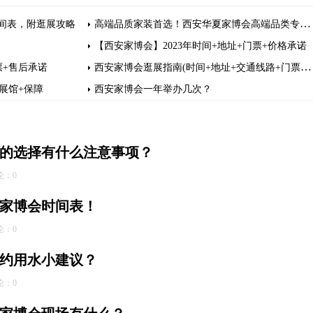
时间表，附逛展攻略
高端品质家装首选！西安华夏家博会高端品类专场亮点解析
【西安家博会】2023年时间+地址+门票+价格承诺
票+售后承诺
西安家博会逛展指南(时间+地址+交通线路+门票索取入口)
+展馆+保障
西安家博会一年举办几次？
的选择有什么注意事项？
论：0
贵阳家博会时间表！
论：0
约用水小建议？
论：0