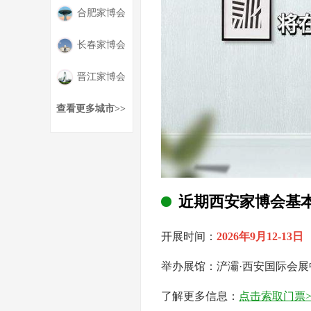
合肥家博会
长春家博会
晋江家博会
查看更多城市>>
近期西安家博会基
开展时间：
2026年9月12-13日
举办展馆：浐灞·西安国际会展
了解更多信息：
点击索取门票>