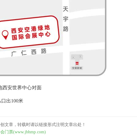
地西安世界中心对面
口出100米
原创文章，转载时请以链接形式注明文章出处！
门票(www.jbhmp.com)