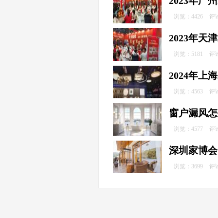
2023年
浏览：4426
评
2023年
浏览：5181
评
2024年
浏览：4563
评
窗户漏风怎
浏览：4577
评
深圳家博会
浏览：3699
评