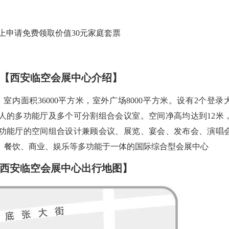
网上申请免费领取价值30元家庭套票
）
【西安临空会展中心介绍】
，室内面积36000平方米，室外广场8000平方米。设有2个登录
00人的多功能厅及多个可分割组合会议室。空间净高均达到12米
功能厅的空间组合设计兼顾会议、展览、宴会、发布会、演唱
、餐饮、商业、娱乐等多功能于一体的国际综合型会展中心
西安临空会展中心出行地图】