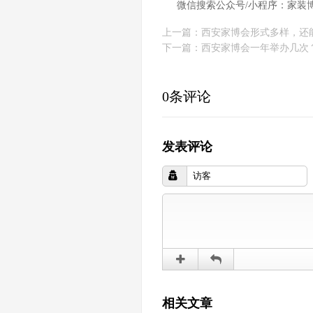
微信搜索公众号/小程序：家装博览会
上一篇：
西安家博会形式多样，还
下一篇：
西安家博会一年举办几次
0条评论
发表评论
相关文章