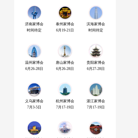
济南家博会
泰州家博会
滨海家博会
时间待定
6月19-21日
时间待定
温州家博会
唐山家博会
贵阳家博会
6月26-28日
6月26-28日
6月27-28日
义乌家博会
杭州家博会
湛江家博会
7月3-5日
7月17-19日
7月17-19日