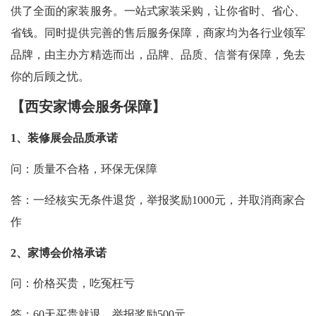
供了全面的家装服务。一站式家装采购，让你省时、省心、
省钱。同时提供完善的售后服务保障，商家均为各行业领军
品牌，由主办方精选而出，品牌、品质、信誉有保障，免去
你的后顾之忧。
【西安家博会服务保障】
1、装修展会品质承诺
问：质量不合格，环保无保障
答：一经核实无条件退货，举报奖励1000元，并取消商家合
作
2、家博会价格承诺
问：价格买贵，吃冤枉亏
答：60天买贵就退，举报奖励500元