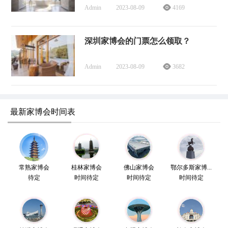
Admin
2023-08-09
4169
深圳家博会的门票怎么领取？
Admin
2023-08-09
3682
最新家博会时间表
常熟家博会
桂林家博会
佛山家博会
鄂尔多斯家博...
待定
时间待定
时间待定
时间待定