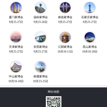
厦门家博会
温岭家博会
南昌家博会
石家庄家博会
9月25-27日
9月25-26日
9月25-27日
9月25-27日
天津家博会
东莞家博会
江阴家博会
昆山家博会
9月25-27日
9月25-27日
10月10-11日
10月16-18日
中山家博会
南通家博会
10月16-18日
10月23-25日
网站地图