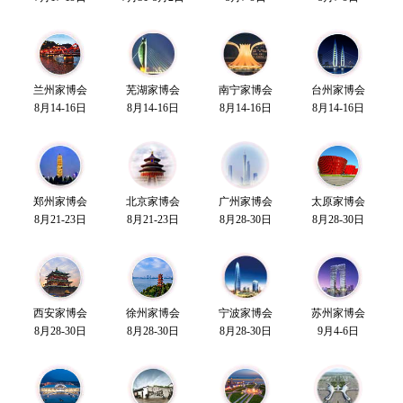
兰州家博会
芜湖家博会
南宁家博会
台州家博会
8月14-16日
8月14-16日
8月14-16日
8月14-16日
郑州家博会
北京家博会
广州家博会
太原家博会
8月21-23日
8月21-23日
8月28-30日
8月28-30日
西安家博会
徐州家博会
宁波家博会
苏州家博会
8月28-30日
8月28-30日
8月28-30日
9月4-6日