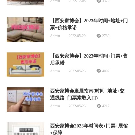
Admin
2022-12-06
3372
【西安家博会】2023年时间+地址+门
票+价格承诺
Admin
2022-05-20
2789
【西安家博会】2023年时间+门票+售
后承诺
Admin
2022-05-23
4097
西安家博会逛展指南(时间+地址+交
通线路+门票索取入口)
Admin
2022-05-23
4217
西安家博会2023年时间表+门票+展馆
+保障