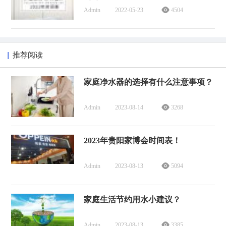
Admin
2022-05-23
4504
推荐阅读
家庭净水器的选择有什么注意事项？
Admin
2023-08-14
3268
2023年贵阳家博会时间表！
Admin
2023-08-13
5094
家庭生活节约用水小建议？
Admin
2023-08-13
3385