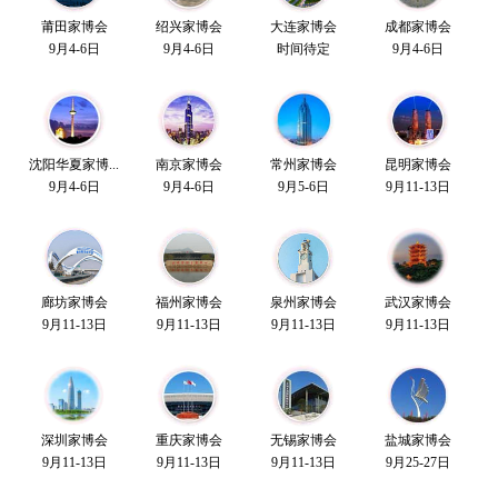
莆田家博会
绍兴家博会
大连家博会
成都家博会
9月4-6日
9月4-6日
时间待定
9月4-6日
沈阳华夏家博...
南京家博会
常州家博会
昆明家博会
9月4-6日
9月4-6日
9月5-6日
9月11-13日
廊坊家博会
福州家博会
泉州家博会
武汉家博会
9月11-13日
9月11-13日
9月11-13日
9月11-13日
深圳家博会
重庆家博会
无锡家博会
盐城家博会
9月11-13日
9月11-13日
9月11-13日
9月25-27日