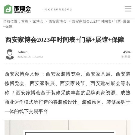
当前位置：
首页
->
家博会
->
西安家博会
-> 西安家博会2023年时间表+门票+展馆
+保障
西安家博会2023年时间表+门票+展馆+保障
Admin
4504
2022-05-23 15:38:52
浏览量
西安家博会又称 ：西安家装博览会、西安家具展、西安装
修博览会、西安家装展、西安家装节、西安建材展会等名
称 ！西安家博会基于装修采购丰富的品牌商家资源、成熟
商业运作模式所打造的将装修设计、装修顾问、装修采购于
一体的线下交易平台