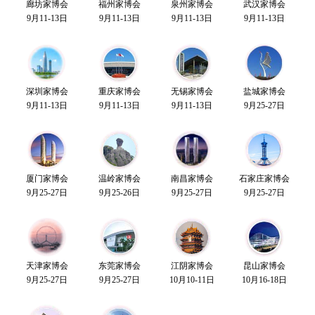
廊坊家博会
福州家博会
泉州家博会
武汉家博会
9月11-13日
9月11-13日
9月11-13日
9月11-13日
深圳家博会
重庆家博会
无锡家博会
盐城家博会
9月11-13日
9月11-13日
9月11-13日
9月25-27日
厦门家博会
温岭家博会
南昌家博会
石家庄家博会
9月25-27日
9月25-26日
9月25-27日
9月25-27日
天津家博会
东莞家博会
江阴家博会
昆山家博会
9月25-27日
9月25-27日
10月10-11日
10月16-18日