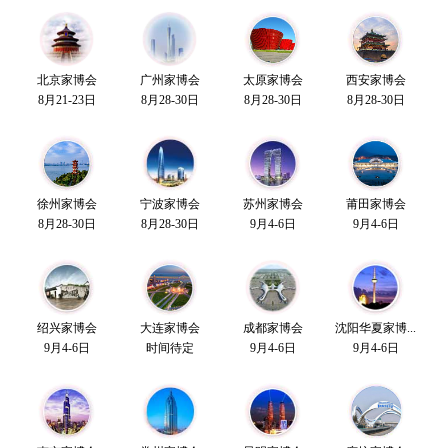
北京家博会
广州家博会
太原家博会
西安家博会
8月21-23日
8月28-30日
8月28-30日
8月28-30日
徐州家博会
宁波家博会
苏州家博会
莆田家博会
8月28-30日
8月28-30日
9月4-6日
9月4-6日
绍兴家博会
大连家博会
成都家博会
沈阳华夏家博...
9月4-6日
时间待定
9月4-6日
9月4-6日