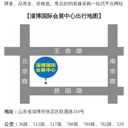
牌多、品类全、价格低、售后好的装修采购一站式平台网站
【淄博国际会展中心出行地图】
地址：
山东省淄博市张店区联通路310号
公交：
36路、512路、517路、788路、789路、782路、529