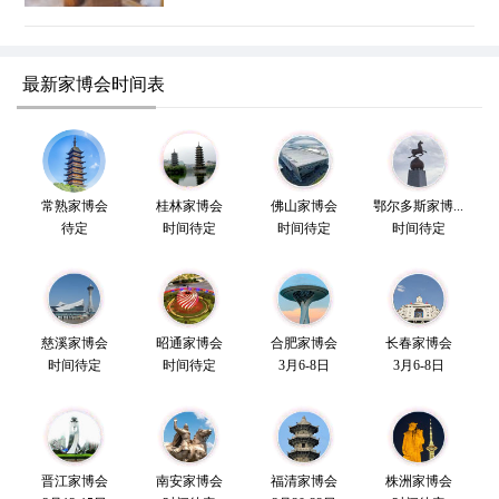
最新家博会时间表
常熟家博会
桂林家博会
佛山家博会
鄂尔多斯家博...
待定
时间待定
时间待定
时间待定
慈溪家博会
昭通家博会
合肥家博会
长春家博会
时间待定
时间待定
3月6-8日
3月6-8日
晋江家博会
南安家博会
福清家博会
株洲家博会