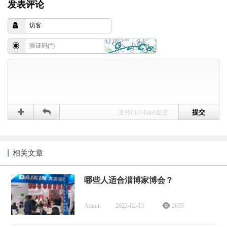
发表评论
支持Ctrl+Enter提交
相关文章
哪些人适合淄博家博会？
Admin
2023-02-13
2635