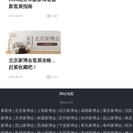
新逛展指南
2024-08-09
3387
北京家博会逛展攻略，
赶紧收藏吧！
2023-06-14
3715
网站地图
微信公众号
展客侠
|
北京家博会
|
上海家博会
|
武汉家博会
|
成都家博会
|
重庆家博会
|
沈阳
家博会
|
天津家博会
|
南通家博会
|
苏州家博会
|
杭州家博会
|
昆山家博会
|
南昌
家博会
|
昆山家博会
|
芜湖家博会
|
宁波家博会
|
青岛家博会
|
泰州家博会
|
绍兴
家博会
|
常州家博会
|
唐山家博会
|
东莞家博会
|
无锡家博会
|
西安家博会
|
佛山