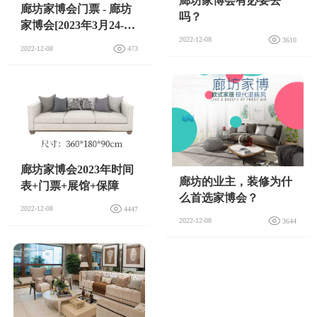
廊坊家博会有必要去
廊坊家博会门票 - 廊坊
吗？
家博会[2023年3月24-26
日]国际会展中心
2022-12-08
3610
2022-12-08
473
廊坊家博会2023年时间
廊坊的业主，装修为什
表+门票+展馆+保障
么首选家博会？
2022-12-08
4447
2022-12-08
3644