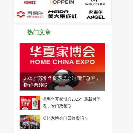
热门文章
2025年苏州华夏家博会时间汇总表，
附门票领取
2
深圳华夏家博会2025年最新时间
表，附门票领取
3
郑州家博会门票收费吗？