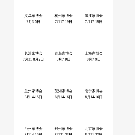
义乌家博会
杭州家博会
湛江家博会
7月3-5日
7月17-19日
7月17-19日
长沙家博会
青岛家博会
上海家博会
7月31-8月2日
8月7-9日
8月7-9日
兰州家博会
芜湖家博会
南宁家博会
8月14-16日
8月14-16日
8月14-16日
台州家博会
郑州家博会
北京家博会
8月14-16日
8月21-23日
8月21-23日