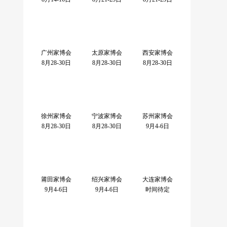
广州家博会
太原家博会
西安家博会
8月28-30日
8月28-30日
8月28-30日
徐州家博会
宁波家博会
苏州家博会
8月28-30日
8月28-30日
9月4-6日
莆田家博会
绍兴家博会
大连家博会
9月4-6日
9月4-6日
时间待定