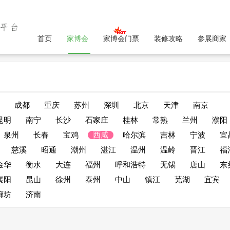
首页
家博会
家博会门票
装修攻略
参展商家
成都
重庆
苏州
深圳
北京
天津
南京
昆明
南宁
长沙
石家庄
桂林
常熟
兰州
濮阳
泉州
长春
宝鸡
西咸
哈尔滨
吉林
宁波
宜
慈溪
昭通
潮州
湛江
温州
温岭
晋江
福
金华
衡水
大连
福州
呼和浩特
无锡
唐山
东
襄阳
昆山
徐州
泰州
中山
镇江
芜湖
宜宾
廊坊
济南