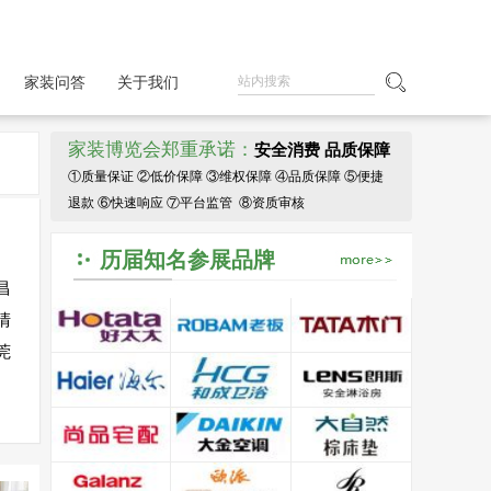
家装问答
关于我们
家装博览会郑重承诺：
安全消费 品质保障
①质量保证 ②低价保障 ③维权保障 ④品质保障 ⑤便捷
退款 ⑥快速响应 ⑦平台监管 ⑧资质审核
历届知名参展品牌
昌
清
莞