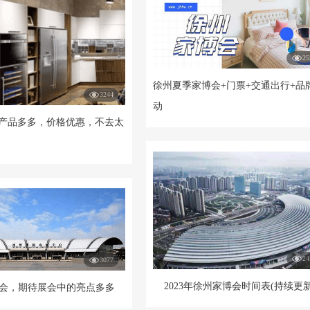
25
徐州夏季家博会+门票+交通出行+品
3244
动
产品多多，价格优惠，不去太
24
3077
2023年徐州家博会时间表(持续更新
会，期待展会中的亮点多多