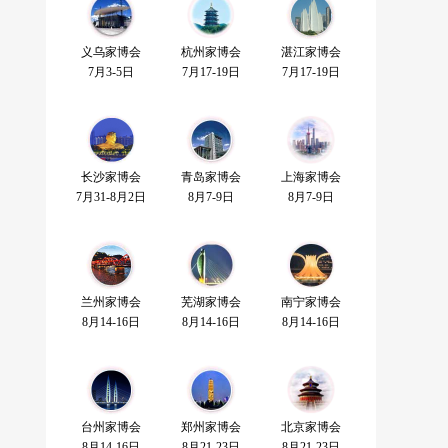
义乌家博会
杭州家博会
湛江家博会
7月3-5日
7月17-19日
7月17-19日
长沙家博会
青岛家博会
上海家博会
7月31-8月2日
8月7-9日
8月7-9日
兰州家博会
芜湖家博会
南宁家博会
8月14-16日
8月14-16日
8月14-16日
台州家博会
郑州家博会
北京家博会
8月14-16日
8月21-23日
8月21-23日