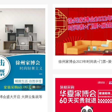
29
徐州家博会2023年时间表+门票+
3310
家博会盛大开启 大牌云集就等